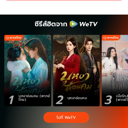
ซีรีส์ฮิตจาก
1
2
3
บุหงาซ่อนคม (พากย์
เมื่อรั
บุหงาซ่อนคม
ไทย)
(พากย์
ไปที่ WeTV