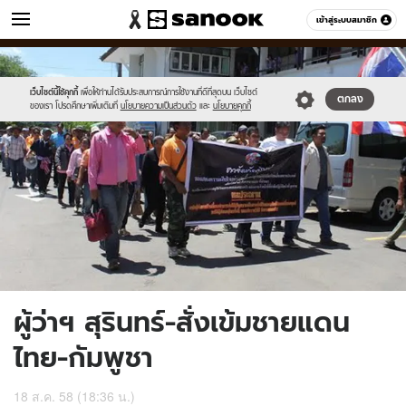
ข่าว
เข้าสู่ระบบสมาชิก
หมวดอื่นๆ
//s.isanook.com/ns/0/ud/369/1849874/639920-
Sanook
//s.isanook.com/sr/0/images/logo-
600
60
01.jpg
new-
sanook.png
เว็บไซต์นี้ใช้คุกกี้
เพื่อให้ท่านได้รับประสบการณ์การใช้งานที่ดีที่สุดบน เว็บไซต์
ตกลง
ของเรา โปรดศึกษาเพิ่มเติมที่
นโยบายความเป็นส่วนตัว
และ
นโยบายคุกกี้
ผู้ว่าฯ สุรินทร์-สั่งเข้มชายแดน
ไทย-กัมพูชา
18 ส.ค. 58 (18:36 น.)