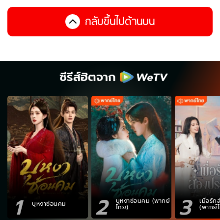
กลับขึ้นไปด้านบน
ซีรีส์ฮิตจาก
1
2
3
บุหงาซ่อนคม (พากย์
เมื่อรั
บุหงาซ่อนคม
ไทย)
(พากย์