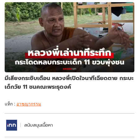
มีเสียงกระซิบเตือน หลวงพี่เปิดใจนาทีเฉียดตาย กระบะ
เด็กวัย 11 ชนคณะพระธุดงค์
แท็ก :
อาชญากรรม
สนับสนุนเนื้อหา