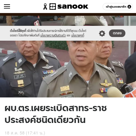
ข่าว
เข้าสู่ระบบสมาชิก
หมวดอื่นๆ
//s.isanook.com/ns/0/ud/369/1849842/639906-
Sanook
//s.isanook.com/sr/0/images/logo-
600
60
01.jpg
new-
sanook.png
เว็บไซต์นี้ใช้คุกกี้
เพื่อให้ท่านได้รับประสบการณ์การใช้งานที่ดีที่สุดบน เว็บไซต์
ตกลง
ของเรา โปรดศึกษาเพิ่มเติมที่
นโยบายความเป็นส่วนตัว
และ
นโยบายคุกกี้
ผบ.ตร.เผยระเบิดสาทร-ราช
ประสงค์ชนิดเดียวกัน
18 ส.ค. 58 (17:41 น.)