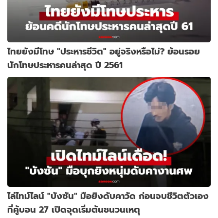
ไทยยังมีโทษ "ประหารชีวิต" อยู่จริงหรือไม่? ย้อนรอย
นักโทษประหารคนล่าสุด ปี 2561
ไล่ไทม์ไลน์ "บังซัน" มือยิงดับคาวัด ก่อนจบชีวิตตัวเอง
ที่คู้บอน 27 เปิดจุดเริ่มต้นชนวนเหตุ