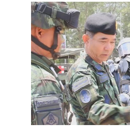
อัปเดตจีน
เช็กข่าวชัวร์
ติดตามสนุกโซเชี
ดาวน์โหลดสนุกแอปฟรี
สงวนลิขสิทธิ์ ©
2569
บริษัท อิมเมจ ฟิวเจอร์ (ประเทศไทย) จำกัด