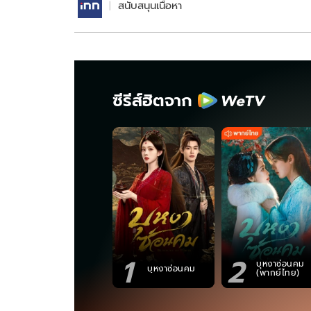
สนับสนุนเนื้อหา
ซีรีส์ฮิตจาก
1
2
บุหงาซ่อนคม
บุหงาซ่อนคม
(พากย์ไทย)