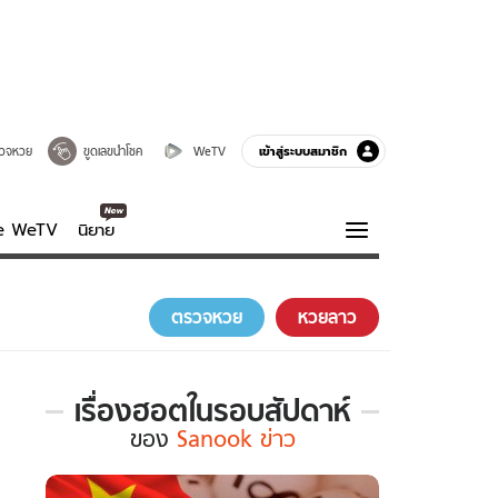
เข้าสู่ระบบสมาชิก
วจหวย
ขูดเลขนำโชค
WeTV
ve WeTV
นิยาย
รบรส
ความรู้รอบตัว
ตรวจหวย
หวยลาว
ฮาวทู
กูรู-รอบรู้
เรื่องฮอตในรอบสัปดาห์
เรื่อง
ของ
Sanook ข่าว
ฮอต
ใน
รอบ