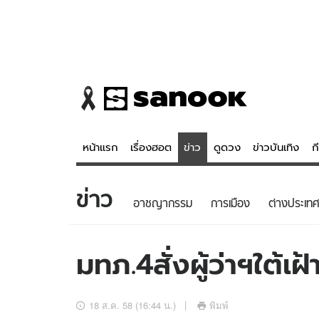
หน้าแรก
เรื่องฮอต
ข่าว
ดูดวง
ข่าวบันเทิง
ก
ข่าว
ข่าว
ดูดวง - 
อาชญากรรม
การเมือง
ต่างประเทศ
เรื่องฮอต
ดูดวง
ข่าว
หวยไทย
มทภ.4สั่งผู้ว่าฯใต้เ
ข่าวบันเทิง
สถิติหวยไท
ข่าวกีฬา
หวยลาว
18 ส.ค. 58 (16:44 น.)
พิมพ์
ข่าวเศรษฐกิจ