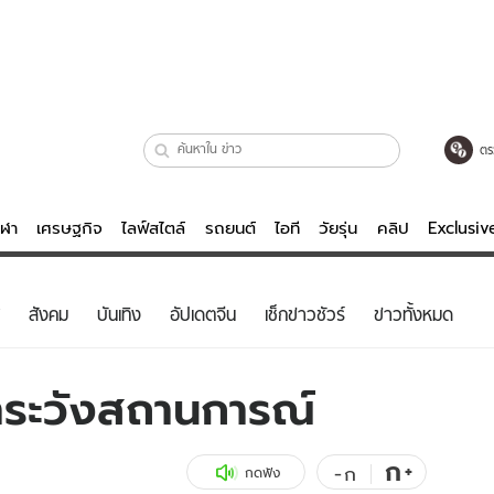
ตร
ีฬา
เศรษฐกิจ
ไลฟ์สไตล์
รถยนต์
ไอที
วัยรุ่น
คลิป
Exclusi
ตรวจหวย
ไลฟ์สไตล์
บันเทิงค
สังคม
บันเทิง
อัปเดตจีน
เช็กข่าวชัวร์
ข่าวทั้งหมด
ผู้หญิง
หนัง-ละคร
ผู้ชาย
เพลง
ฝ้าระวังสถานการณ์
ย
วัยรุ่น
เกมส์
ไอที
คลิป
ก
+
-
ก
กดฟัง
รถยนต์
พอดแคสต์