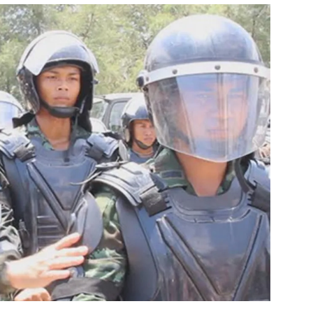
สุขภาพ
ดูทีวี
เที่ยว-กิน
WeTV
Tasteful Thailand
Exclusive
Sanook Choice
นิยาย
ยลได้ที่
ร่วมงานกับเ