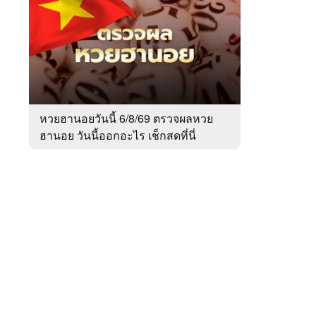
สัปดาห์
ของ
Sanook
ข่าว
 WeTV
หวยฮานอยวันนี้ 6/8/69 ตรวจผลหวย
ฮานอย วันนี้ออกอะไร เช็กสดที่นี่
ติดต่อโฆษณา
tencentthbd
sales@tencent.co.th
รา
ร้องเรียนเนื้อหาไม่เหมาะสม
แนะนำติชม แจ้งปัญหาการใช้งาน