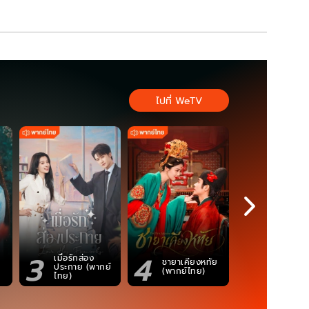
ไปที่ WeTV
3
4
5
เมื่อรักส่อง
ตำนานจอม
ชายาเคียงหทัย
ประกาย (พากย์
ภูตถังซาน
(พากย์ไทย)
ไทย)
(พากย์ไท