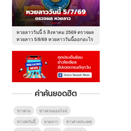
หวยลาววันนี้ 5 สิงหาคม 2569 ตรวจผล
หวยลาว 5/8/69 หวยลาววันนี้ออกอะไร
คำค้นยอดฮิต
6
7
8
ยุทธ์
หากวินาทีนั้นไม่
ข่าวด่วน
ข่าวด่วนออนไลน์
หากวินาทีนั้นไม่
โลกอั
พบเธอ (พากย์
พบเธอ
แบบ (
ย)
ไทย)
ข่าวสดวันนี้
หวยลาว
ข่าวต่างประเทศ