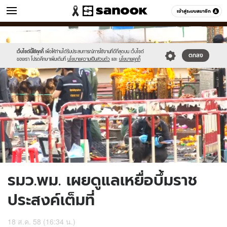
ข่าว
เข้าสู่ระบบสมาชิก
หมวดอื่นๆ
//s.isanook.com/ns/0/ud/369/1849738/639877-
Sanook
//s.isanook.com/sr/0/images/logo-
600
60
01.jpg
new-
sanook.png
เว็บไซต์นี้ใช้คุกกี้
เพื่อให้ท่านได้รับประสบการณ์การใช้งานที่ดีที่สุดบน เว็บไซต์
ตกลง
ของเรา โปรดศึกษาเพิ่มเติมที่
นโยบายความเป็นส่วนตัว
และ
นโยบายคุกกี้
รมว.พม. เผยดูแลเหยื่อบึ้มราช
ประสงค์เต็มที่
18 ส.ค. 58 (16:34 น.)