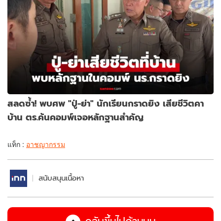
สลดซ้ำ! พบศพ "ปู่-ย่า" นักเรียนกราดยิง เสียชีวิตคา
บ้าน ตร.ค้นคอมพ์เจอหลักฐานสำคัญ
แท็ก :
อาชญากรรม
สนับสนุนเนื้อหา