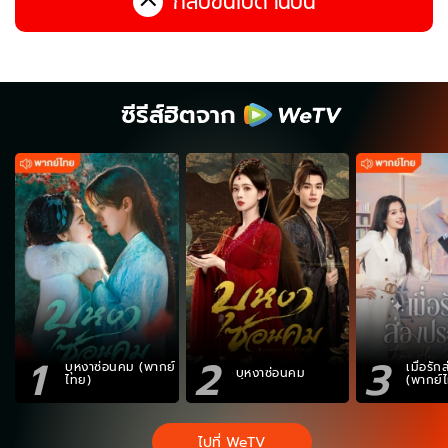
กลับขึ้นไปด้านบน
ซีรีส์ฮิตจาก
1
2
3
บุหงาซ่อนคม (พากย์
เมื่อรั
บุหงาซ่อนคม
ไทย)
(พากย์
ไปที่ WeTV