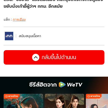
ขยับนั่งเก้าอี้ผู้ว่าฯ กทม. อีกสมัย
แท็ก :
การเมือง
สนับสนุนเนื้อหา
กลับขึ้นไปด้านบน
ซีรีส์ฮิตจาก