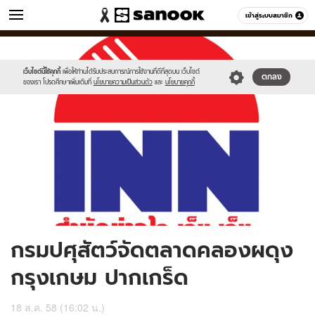
ข่าว
เข้าสู่ระบบสมาชิก
หมวดอื่นๆ
//s.isanook.com/ns/0/ud/369/1849690/639853-
Sanook
//s.isanook.com/sr/0/images/logo-
600
60
01.jpg
new-
sanook.png
เว็บไซต์นี้ใช้คุกกี้
เพื่อให้ท่านได้รับประสบการณ์การใช้งานที่ดีที่สุดบน เว็บไซต์
ตกลง
ของเรา โปรดศึกษาเพิ่มเติมที่
นโยบายความเป็นส่วนตัว
และ
นโยบายคุกกี้
กรมปศุสัตว์จัดตลาดคลองผดุง
กรุงเกษม ปากเกร็ด
18 ส.ค. 58 (16:02 น.)