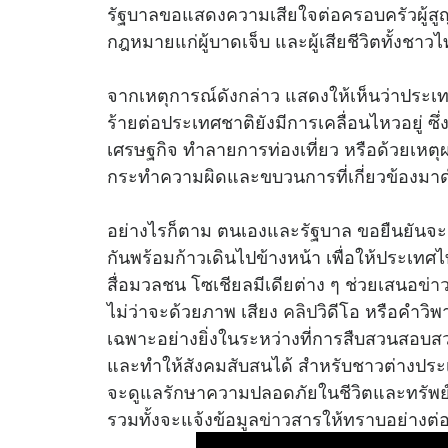
รัฐบาลขอแสดงความเสียใจต่อครอบครัวผู้ส
กฎหมายแก่ผู้บาดเจ็บ และผู้เสียชีวิตทั้งชา
จากเหตุการณ์ดังกล่าว แสดงให้เห็นว่าประเทศ
ร้ายต่อประเทศชาติยังมีการเคลื่อนไหวอยู่ ซ
เศรษฐกิจ ทำลายการท่องเที่ยว หรือด้วยเหตุผ
กระทำความผิดและขบวนการที่เกี่ยวข้องมาด
อย่างไรก็ตาม ตนเองและรัฐบาล ขอยืนยันจะ
กันพร้อมก้าวเดินไปข้างหน้า เพื่อให้ประเท
สื่อมวลชน โซเชียลมีเดียต่าง ๆ ช่วยเสนอ
ข่า
ไม่ว่าจะด้วยภาพ เสียง
คลิป
วิดีโอ หรือคำวิ
เฉพาะอย่างยิ่งในระหว่างที่การสืบสวนสอบสวน
และทำให้สังคมสับสนได้ สำหรับชาวต่างประเ
จะดูแลรักษาความปลอดภัยในชีวิตและทรัพ
รวมทั้งจะแจ้งข้อมูล
ข่าว
สารให้ทราบอย่างต่อ