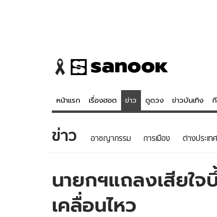
หน้าแรก
เรื่องฮอต
ข่าว
ดูดวง
ข่าวบันเทิง
ก
ข่าว
ข่าว
ดูดวง - 
อาชญากรรม
การเมือง
ต่างประเทศ
เรื่องฮอต
ดูดวง
ข่าว
หวยไทย
นายกฯแถลงเสียใจบึ
ข่าวบันเทิง
สถิติหวยไท
เคลื่อนไหว
ข่าวกีฬา
หวยลาว
ข่าวเศรษฐกิจ