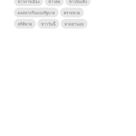
ข่าวการเมือง
ข่าวสด
ข่าวบันเทิง
ผลสลากกินแบ่งรัฐบาล
ตรวจหวย
สถิติหวย
ข่าววันนี้
หวยฮานอย