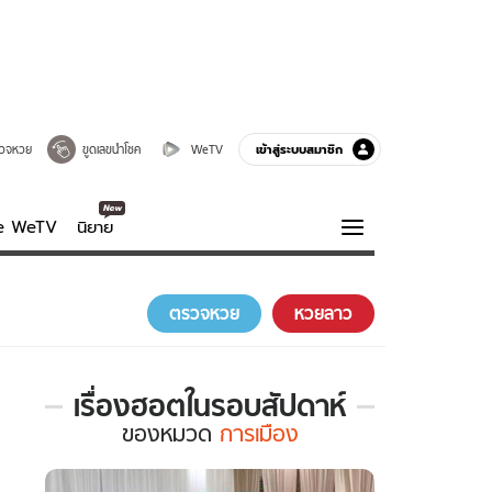
เข้าสู่ระบบสมาชิก
วจหวย
ขูดเลขนำโชค
WeTV
ve WeTV
นิยาย
รบรส
ความรู้รอบตัว
ตรวจหวย
หวยลาว
ฮาวทู
กูรู-รอบรู้
เรื่องฮอตในรอบสัปดาห์
เรื่อง
ของ
หมวด
การเมือง
ฮอต
ใน
รอบ