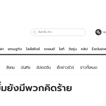
ตร
ีฬา
เศรษฐกิจ
ไลฟ์สไตล์
รถยนต์
ไอที
วัยรุ่น
คลิป
Exclusi
ตรวจหวย
ไลฟ์สไตล์
บันเทิงค
สังคม
บันเทิง
อัปเดตจีน
เช็กข่าวชัวร์
ข่าวทั้งหมด
ผู้หญิง
หนัง-ละคร
ผู้ชาย
เพลง
้มยังมีพวกคิดร้าย
ย
วัยรุ่น
เกมส์
ไอที
คลิป
รถยนต์
พอดแคสต์