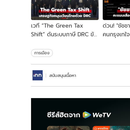
เวที “The Green Tax
ด่วน! "ชัชช
Shift” ดันระบบภาษี DRC ขับ
คนกรุงเทใจทิ
เคลื่อนเศรษฐกิจหมุนเวียน
ขยับนั่งเก้าอ
ไทย
สมัย
การเมือง
สนับสนุนเนื้อหา
ซีรีส์ฮิตจาก