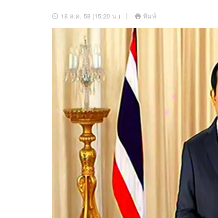
อัปเดตจีน
18 ส.ค. 58 (15:20 น.)
พิมพ์
เช็กข่าวชัวร์
ติดตามสนุกโซเชี
ดาวน์โหลดสนุกแอปฟรี
สงวนลิขสิทธิ์ ©
2569
บริษัท อิมเมจ ฟิวเจอร์ (ประเทศไทย) จำกัด