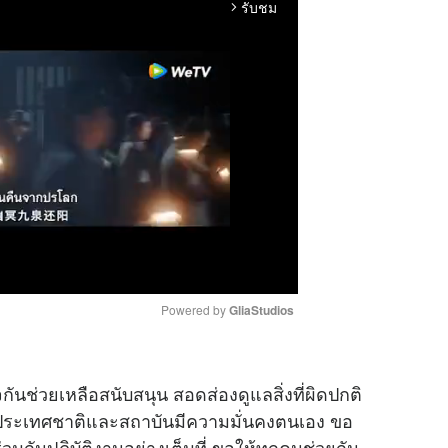
รับชม
arrow_forward_ios
Powered by 
GliaStudios
M
กันช่วยเหลือสนับสนุน สอดส่องดูแลสิ่งที่ผิดปกติ
u
ห้ประเทศชาติและสถาบันมีความมั่นคงตนเอง ขอ
t
่วมกันปฏิบัติงานอย่างเต็มที่ ขอให้ทุกคนช่วยกัน