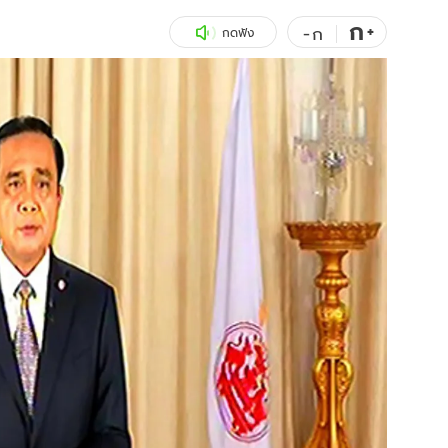
ก
สุขภาพ
+
ดูทีวี
-
ก
กดฟัง
เที่ยว-กิน
WeTV
Tasteful Thailand
Exclusive
Sanook Choice
นิยาย
ยลได้ที่
ร่วมงานกับเ