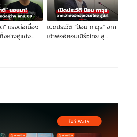
าติ" แรงต่อเนื่อง
เปิดประวัติ "ป้อม ภาวุธ" จาก
้งห่างคู่แข่ง
เจ้าพ่ออีคอมเมิร์ซไทย สู่
ี้ผู้ว่าฯ กทม. อีก
สส.บัญชีรายชื่อ พรรค
ประชาชน
ไปที่ WeTV