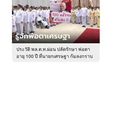
สัปดาห์
ของ
หมวด
การเมือง
 WeTV
ประวัติ พล.ต.ท.ผ่อน ปลัดรักษา พ่อตา
อายุ 100 ปี ที่นายกเศรษฐา ก้มลงกราบ
ติดต่อโฆษณา
ที่ตัก
tencentthbd
sales@tencent.co.th
รา
ร้องเรียนเนื้อหาไม่เหมาะสม
แนะนำติชม แจ้งปัญหาการใช้งาน