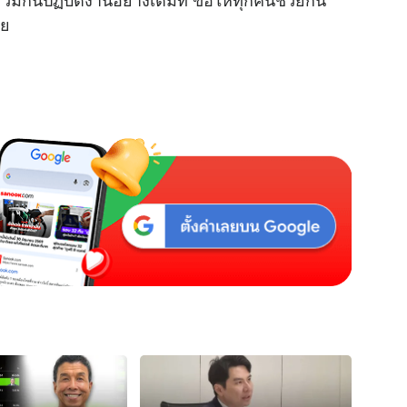
e
ภัย