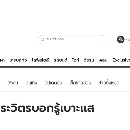
ตร
ีฬา
เศรษฐกิจ
ไลฟ์สไตล์
รถยนต์
ไอที
วัยรุ่น
คลิป
Exclusi
ตรวจหวย
ไลฟ์สไตล์
บันเทิงค
สังคม
บันเทิง
อัปเดตจีน
เช็กข่าวชัวร์
ข่าวทั้งหมด
ผู้หญิง
หนัง-ละคร
ผู้ชาย
เพลง
ระวิตรบอกรู้เบาะแส
ย
วัยรุ่น
เกมส์
ไอที
คลิป
รถยนต์
พอดแคสต์