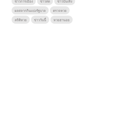
ข่าวการเมือง
ข่าวสด
ข่าวบันเทิง
ผลสลากกินแบ่งรัฐบาล
ตรวจหวย
สถิติหวย
ข่าววันนี้
หวยฮานอย