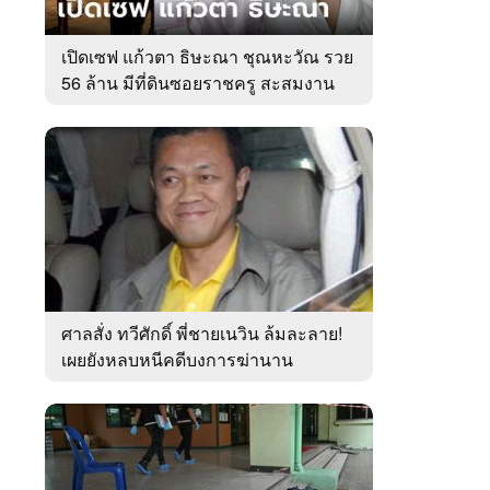
เปิดเซฟ แก้วตา ธิษะณา ชุณหะวัณ รวย
56 ล้าน มีที่ดินซอยราชครู สะสมงาน
ศิลป์
ศาลสั่ง ทวีศักดิ์ พี่ชายเนวิน ล้มละลาย!
เผยยังหลบหนีคดีบงการฆ่านาน
เกือบ10ปี