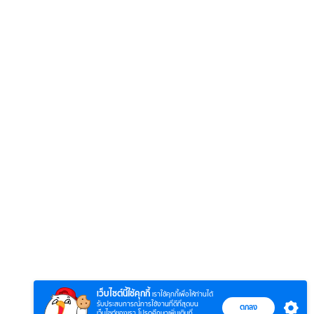
6
7
8
ตำนานจอมยุทธ์
ตำนานจอมยุทธ์
หากวิน
ร์
ภูตถังซาน
ภูตถังซาน 2
พบเธอ
r.)
(พากย์ไทย)
(พากย์ไทย)
ไทย)
เว็บไซต์นี้ใช้คุกกี้
เราใช้คุกกี้เพื่อให้ท่านได้
รับประสบการณ์การใช้งานที่ดีที่สุดบน
ตกลง
เว็บไซต์ของเรา โปรดศึกษาเพิ่มเติมที่