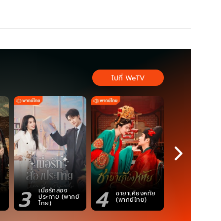
ไปที่ WeTV
3
4
5
เมื่อรักส่อง
ชายาเคียงหทัย
ซอโซ่ล่ามธี
ประกาย (พากย์
(พากย์ไทย)
(Uncut Ve
ไทย)