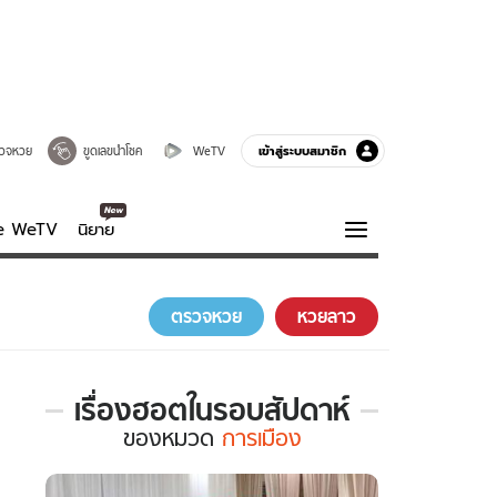
เข้าสู่ระบบสมาชิก
วจหวย
ขูดเลขนำโชค
WeTV
ve WeTV
นิยาย
รบรส
ความรู้รอบตัว
ตรวจหวย
หวยลาว
ฮาวทู
กูรู-รอบรู้
เรื่องฮอตในรอบสัปดาห์
เรื่อง
ของ
หมวด
การเมือง
ฮอต
ใน
รอบ