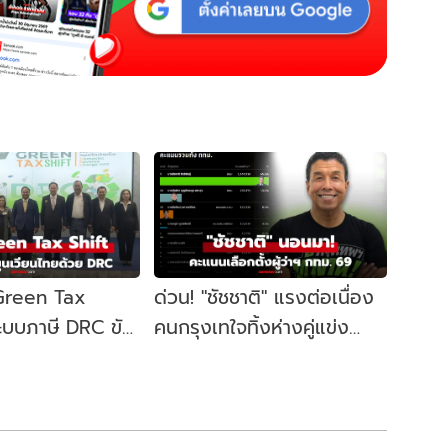
 Green Tax
ด่วน! "ชัชชาติ" แรงต่อเนื่อง
ระบบภาษี DRC ขับ
คนกรุงเทใจทิ้งห่างคู่แข่ง
ษฐกิจหมุนเวียน
ขยับนั่งเก้าอี้ผู้ว่าฯ กทม. อีก
สมัย