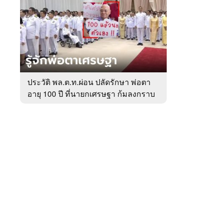
สัปดาห์
ของ
หมวด
การเมือง
 WeTV
ประวัติ พล.ต.ท.ผ่อน ปลัดรักษา พ่อตา
อายุ 100 ปี ที่นายกเศรษฐา ก้มลงกราบ
ติดต่อโฆษณา
ที่ตัก
tencentthbd
sales@tencent.co.th
รา
ร้องเรียนเนื้อหาไม่เหมาะสม
แนะนำติชม แจ้งปัญหาการใช้งาน