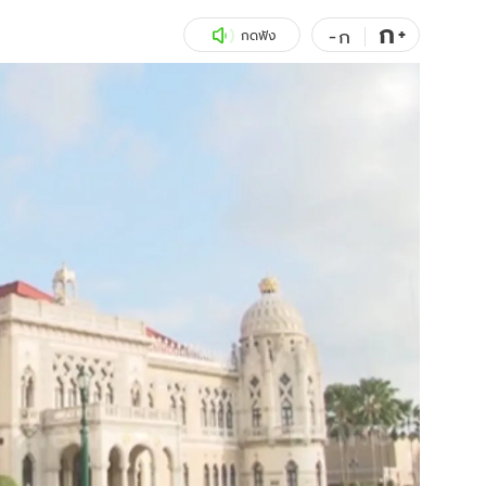
ก
สุขภาพ
+
ดูทีวี
-
ก
กดฟัง
เที่ยว-กิน
WeTV
Tasteful Thailand
Exclusive
Sanook Choice
นิยาย
ยลได้ที่
ร่วมงานกับเ