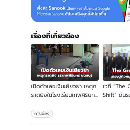
เรื่องที่เกี่ยวข้อง
เปิดตัวเลขเงินเยียวยา เหตุก
เวที “The
ราดยิงในโรงเรียนเทพศิรินทร์
Shift” ดัน
นนทบุรี รัฐบาลจ่ายเท่าไหร่?
เคลื่อนเศร
ไทย
การเมือง