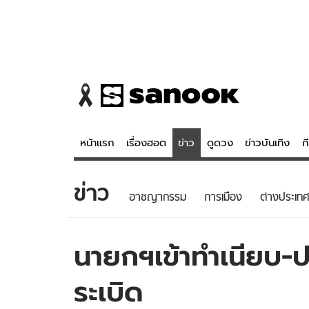
หน้าแรก
เรื่องฮอต
ข่าว
ดูดวง
ข่าวบันเทิง
ก
ข่าว
ข่าว
ดูดวง - 
อาชญากรรม
การเมือง
ต่างประเทศ
เรื่องฮอต
ดูดวง
ข่าว
หวยไทย
นายกฯเข้าทำเนียบ-ป
ข่าวบันเทิง
สถิติหวยไท
ระเบิด
ข่าวกีฬา
หวยลาว
ข่าวเศรษฐกิจ