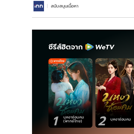
สนับสนุนเนื้อหา
ซีรีส์ฮิตจาก
1
2
บุหงาซ่อนคม
บุหงาซ่อนคม
(พากย์ไทย)