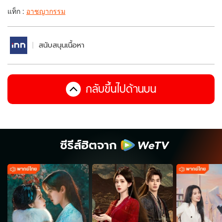
แท็ก :
อาชญากรรม
สนับสนุนเนื้อหา
กลับขึ้นไปด้านบน
ซีรีส์ฮิตจาก