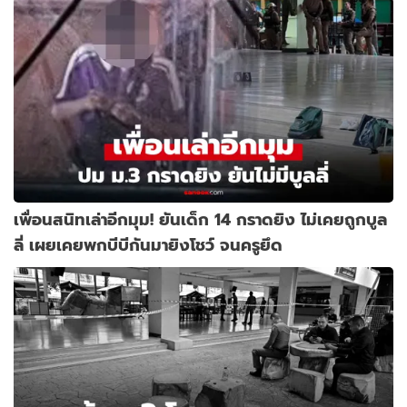
เพื่อนสนิทเล่าอีกมุม! ยันเด็ก 14 กราดยิง ไม่เคยถูกบูล
ลี่ เผยเคยพกบีบีกันมายิงโชว์ จนครูยึด