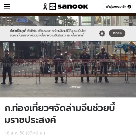
ข่าว
เข้าสู่ระบบสมาชิก
หมวดอื่นๆ
//s.isanook.com/ns/0/ud/369/1849222/639665-
Sanook
//s.isanook.com/sr/0/images/logo-
600
60
01.jpg
new-
sanook.png
เว็บไซต์นี้ใช้คุกกี้
เพื่อให้ท่านได้รับประสบการณ์การใช้งานที่ดีที่สุดบน เว็บไซต์
ตกลง
ของเรา โปรดศึกษาเพิ่มเติมที่
นโยบายความเป็นส่วนตัว
และ
นโยบายคุกกี้
ก.ท่องเที่ยวฯจัดล่ามจีนช่วยบึ้
มราชประสงค์
18 ส.ค. 58 (07:40 น.)