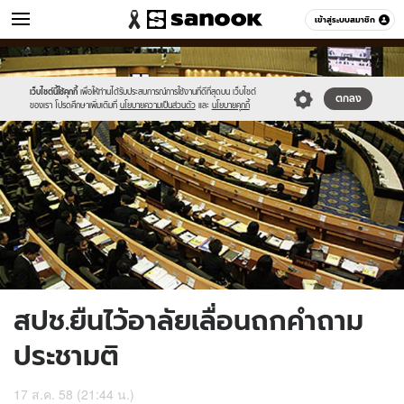
ข่าว
เข้าสู่ระบบสมาชิก
หมวดอื่นๆ
//s.isanook.com/ns/0/ud/369/1849062/639620-
Sanook
//s.isanook.com/sr/0/images/logo-
600
60
02.jpg
new-
sanook.png
เว็บไซต์นี้ใช้คุกกี้
เพื่อให้ท่านได้รับประสบการณ์การใช้งานที่ดีที่สุดบน เว็บไซต์
ตกลง
ของเรา โปรดศึกษาเพิ่มเติมที่
นโยบายความเป็นส่วนตัว
และ
นโยบายคุกกี้
สปช.ยืนไว้อาลัยเลื่อนถกคำถาม
ประชามติ
17 ส.ค. 58 (21:44 น.)