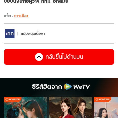
ขยับนั่งเก้าอี้ผู้ว่าฯ กทม. อีกสมัย
แท็ก :
การเมือง
สนับสนุนเนื้อหา
กลับขึ้นไปด้านบน
ซีรีส์ฮิตจาก