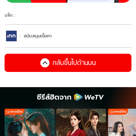
แท็ก :
สนับสนุนเนื้อหา
กลับขึ้นไปด้านบน
ซีรีส์ฮิตจาก