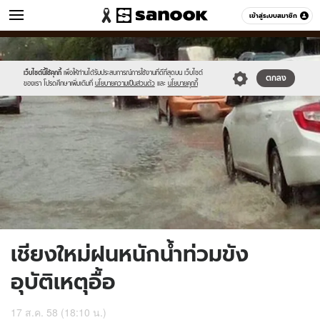
ข่าว
เข้าสู่ระบบสมาชิก
หมวดอื่นๆ
//s.isanook.com/ns/0/ud/369/1848966/639585-
Sanook
//s.isanook.com/sr/0/images/logo-
600
60
01.jpg
new-
sanook.png
เว็บไซต์นี้ใช้คุกกี้
เพื่อให้ท่านได้รับประสบการณ์การใช้งานที่ดีที่สุดบน เว็บไซต์
ตกลง
ของเรา โปรดศึกษาเพิ่มเติมที่
นโยบายความเป็นส่วนตัว
และ
นโยบายคุกกี้
เชียงใหม่ฝนหนักน้ำท่วมขัง
อุบัติเหตุอื้อ
17 ส.ค. 58 (18:10 น.)