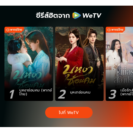
ซีรีส์ฮิตจาก
1
2
3
บุหงาซ่อนคม (พากย์
เมื่อรั
บุหงาซ่อนคม
ไทย)
(พากย์
ไปที่ WeTV