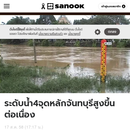
ข่าว
เข้าสู่ระบบสมาชิก
หมวดอื่นๆ
//s.isanook.com/ns/0/ud/369/1848938/639556-
Sanook
//s.isanook.com/sr/0/images/logo-
600
60
01.jpg
new-
sanook.png
เว็บไซต์นี้ใช้คุกกี้
เพื่อให้ท่านได้รับประสบการณ์การใช้งานที่ดีที่สุดบน เว็บไซต์
ตกลง
ของเรา โปรดศึกษาเพิ่มเติมที่
นโยบายความเป็นส่วนตัว
และ
นโยบายคุกกี้
ระดับน้ำ4จุดหลักจันทบุรีสูงขึ้น
ต่อเนื่อง
17 ส.ค. 58 (17:17 น.)