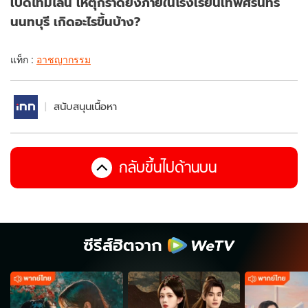
เปิดไทม์ไลน์ เหตุกราดยิงภายในโรงเรียนเทพศิรินทร์
นนทบุรี เกิดอะไรขึ้นบ้าง?
แท็ก :
อาชญากรรม
สนับสนุนเนื้อหา
กลับขึ้นไปด้านบน
ซีรีส์ฮิตจาก