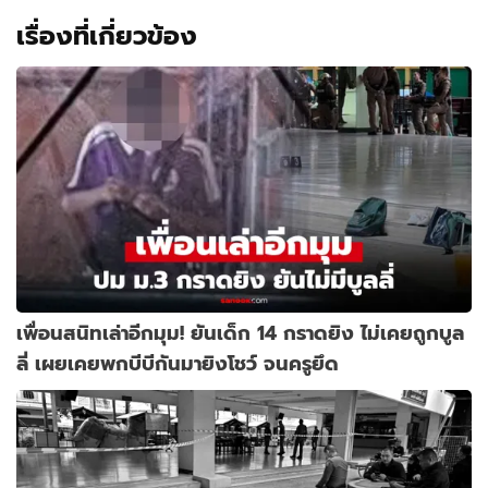
เรื่องที่เกี่ยวข้อง
เพื่อนสนิทเล่าอีกมุม! ยันเด็ก 14 กราดยิง ไม่เคยถูกบูล
ลี่ เผยเคยพกบีบีกันมายิงโชว์ จนครูยึด