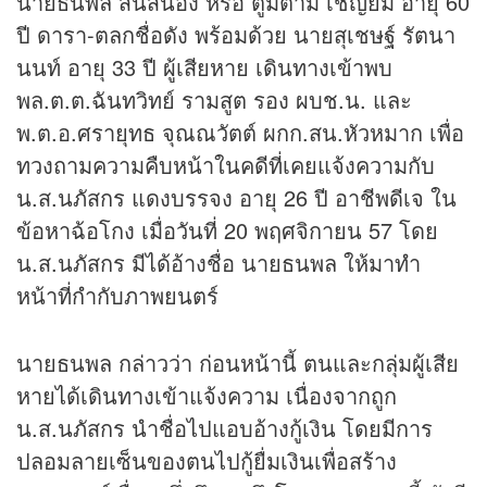
นายธนพล สินสนอง หรือ ตูมตาม เชิญยิ้ม อายุ 60
ปี ดารา-ตลกชื่อดัง พร้อมด้วย นายสุเชษฐ์ รัตนา
นนท์ อายุ 33 ปี ผู้เสียหาย เดินทางเข้าพบ
พล.ต.ต.ฉันทวิทย์ รามสูต รอง ผบช.น. และ
พ.ต.อ.ศรายุทธ จุณณวัตต์ ผกก.สน.หัวหมาก เพื่อ
ทวงถามความคืบหน้าในคดีที่เคยแจ้งความกับ
น.ส.นภัสกร แดงบรรจง อายุ 26 ปี อาชีพดีเจ ใน
ข้อหาฉ้อโกง เมื่อวันที่ 20 พฤศจิกายน 57 โดย
น.ส.นภัสกร มีได้อ้างชื่อ นายธนพล ให้มาทำ
หน้าที่กำกับภาพยนตร์
นายธนพล กล่าวว่า ก่อนหน้านี้ ตนและกลุ่มผู้เสีย
หายได้เดินทางเข้าแจ้งความ เนื่องจากถูก
น.ส.นภัสกร นำชื่อไปแอบอ้างกู้เงิน โดยมีการ
ปลอมลายเซ็นของตนไปกู้ยื่มเงินเพื่อสร้าง