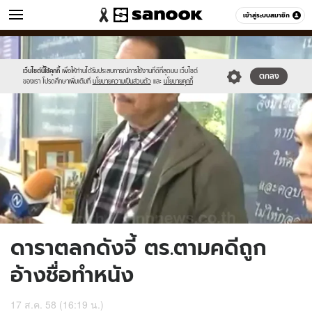
ข่าว
เข้าสู่ระบบสมาชิก
หมวดอื่นๆ
//s.isanook.com/ns/0/ud/369/1848870/639536-
Sanook
//s.isanook.com/sr/0/images/logo-
600
60
01.jpg
new-
sanook.png
เว็บไซต์นี้ใช้คุกกี้
เพื่อให้ท่านได้รับประสบการณ์การใช้งานที่ดีที่สุดบน เว็บไซต์
ตกลง
ของเรา โปรดศึกษาเพิ่มเติมที่
นโยบายความเป็นส่วนตัว
และ
นโยบายคุกกี้
ดาราตลกดังจี้ ตร.ตามคดีถูก
อ้างชื่อทำหนัง
17 ส.ค. 58 (16:19 น.)