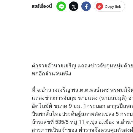
แชร์เรื่องนี้
Copy link
ตำรวจอำนาจเจริญ แถลง
ข่าว
จับกุมหนุ่มค้
พกอีกจำนวนหนึ่ง
ที่ จ.อำนาจเจริญ พล.ต.ต.พงษ์เดช พรหมมิจิ
แถลง
ข่าว
การจับกุม นายแดง (นามสมมุติ) อาย
อัตโนมัติ ขนาด 9 มม. 1กระบอก อาวุธปืนพก
ปืนพกสั้นไทยประดิษฐ์สภาพดัดแปลง 5 กระบอก
บ้านเลขที่ 535/5 หมู่ 11 ต.บุ่ง อ.เมือง จ.อ
สารภาพเป็นเจ้าของ ตำรวจจึงควบคุมตัวส่