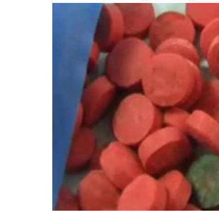
อัปเดตจีน
เช็กข่าวชัวร์
ติดตามสนุกโซเชี
ดาวน์โหลดสนุกแอปฟรี
สงวนลิขสิทธิ์ ©
2569
บริษัท อิมเมจ ฟิวเจอร์ (ประเทศไทย) จำกัด