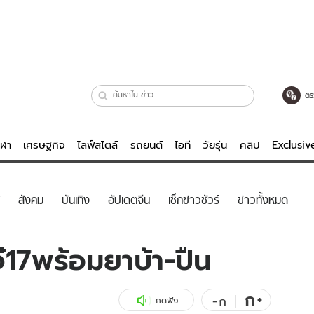
ตร
ีฬา
เศรษฐกิจ
ไลฟ์สไตล์
รถยนต์
ไอที
วัยรุ่น
คลิป
Exclusi
ตรวจหวย
ไลฟ์สไตล์
บันเทิงค
สังคม
บันเทิง
อัปเดตจีน
เช็กข่าวชัวร์
ข่าวทั้งหมด
ผู้หญิง
หนัง-ละคร
ผู้ชาย
เพลง
๋17พร้อมยาบ้า-ปืน
ย
วัยรุ่น
เกมส์
ไอที
คลิป
ก
+
-
ก
กดฟัง
รถยนต์
พอดแคสต์