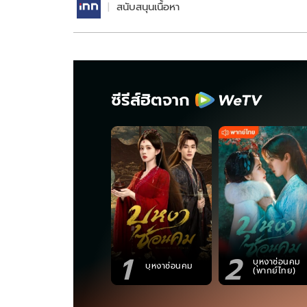
สนับสนุนเนื้อหา
ซีรีส์ฮิตจาก
1
2
บุหงาซ่อนคม
บุหงาซ่อนคม
(พากย์ไทย)