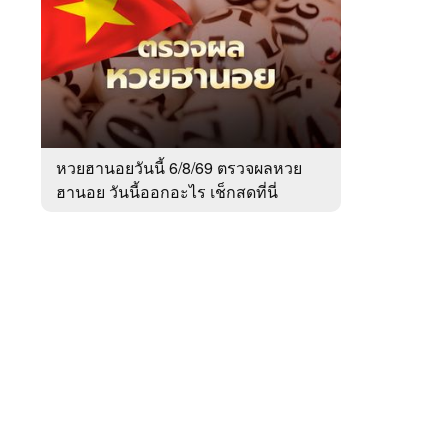
สัปดาห์
ของ
Sanook
ข่าว
 WeTV
หวยฮานอยวันนี้ 6/8/69 ตรวจผลหวย
ฮานอย วันนี้ออกอะไร เช็กสดที่นี่
ติดต่อโฆษณา
tencentthbd
sales@tencent.co.th
รา
ร้องเรียนเนื้อหาไม่เหมาะสม
แนะนำติชม แจ้งปัญหาการใช้งาน