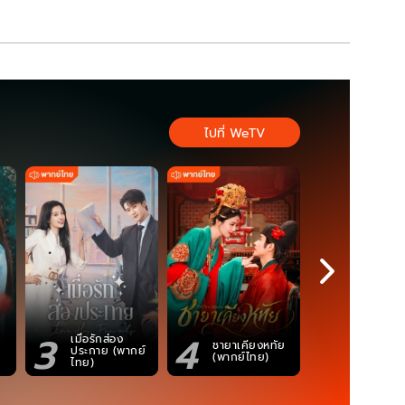
ไปที่ WeTV
3
4
5
เมื่อรักส่อง
ตำนานจอม
ชายาเคียงหทัย
ประกาย (พากย์
ภูตถังซาน
(พากย์ไทย)
ไทย)
(พากย์ไท