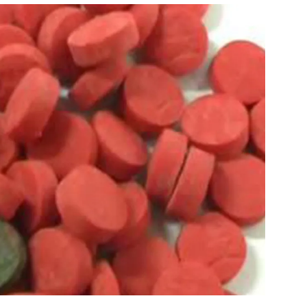
สุขภาพ
ดูทีวี
เที่ยว-กิน
WeTV
Tasteful Thailand
Exclusive
Sanook Choice
นิยาย
ยลได้ที่
ร่วมงานกับเ