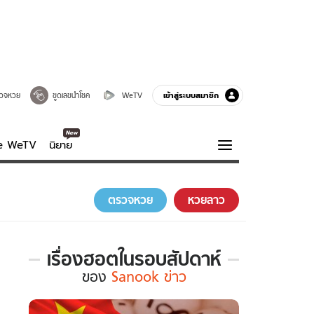
เข้าสู่ระบบสมาชิก
วจหวย
ขูดเลขนำโชค
WeTV
ve WeTV
นิยาย
รบรส
ความรู้รอบตัว
ตรวจหวย
หวยลาว
ฮาวทู
กูรู-รอบรู้
เรื่องฮอตในรอบสัปดาห์
เรื่อง
ของ
Sanook ข่าว
ฮอต
ใน
รอบ