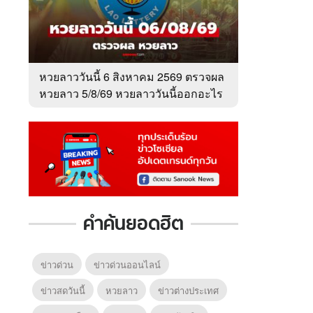
หวยลาววันนี้ 6 สิงหาคม 2569 ตรวจผล
หวยลาว 5/8/69 หวยลาววันนี้ออกอะไร
คำค้นยอดฮิต
6
7
8
ยุทธ์
หากวินาทีนั้นไม่
ข่าวด่วน
ข่าวด่วนออนไลน์
หากวินาทีนั้นไม่
โลกอั
พบเธอ (พากย์
พบเธอ
แบบ (
ย)
ไทย)
ข่าวสดวันนี้
หวยลาว
ข่าวต่างประเทศ