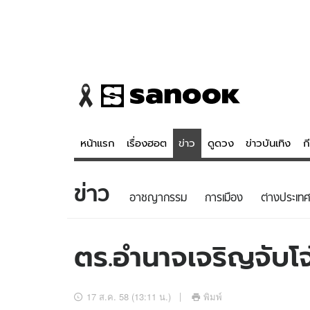
หน้าแรก
เรื่องฮอต
ข่าว
ดูดวง
ข่าวบันเทิง
ก
ข่าว
ข่าว
ดูดวง - 
อาชญากรรม
การเมือง
ต่างประเทศ
เรื่องฮอต
ดูดวง
ข่าว
หวยไทย
ตร.อำนาจเจริญจับโจ
ข่าวบันเทิง
สถิติหวยไท
ข่าวกีฬา
หวยลาว
17 ส.ค. 58 (13:11 น.)
พิมพ์
ข่าวเศรษฐกิจ