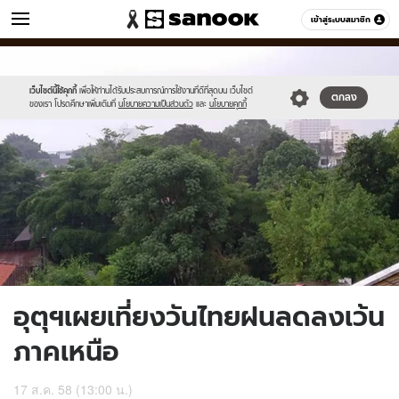
ข่าว
เข้าสู่ระบบสมาชิก
หมวดอื่นๆ
//s.isanook.com/ns/0/ud/369/1848722/639479-
Sanook
//s.isanook.com/sr/0/images/logo-
600
60
01.jpg
new-
sanook.png
เว็บไซต์นี้ใช้คุกกี้
เพื่อให้ท่านได้รับประสบการณ์การใช้งานที่ดีที่สุดบน เว็บไซต์
ตกลง
ของเรา โปรดศึกษาเพิ่มเติมที่
นโยบายความเป็นส่วนตัว
และ
นโยบายคุกกี้
อุตุฯเผยเที่ยงวันไทยฝนลดลงเว้น
ภาคเหนือ
17 ส.ค. 58 (13:00 น.)