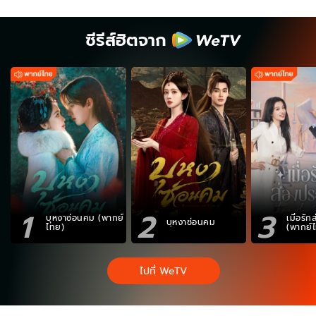
ซีรีส์ฮิตจาก
1
2
3
บุหงาซ่อนคม (พากย์
เมื่อรั
บุหงาซ่อนคม
ไทย)
(พากย์
ไปที่ WeTV