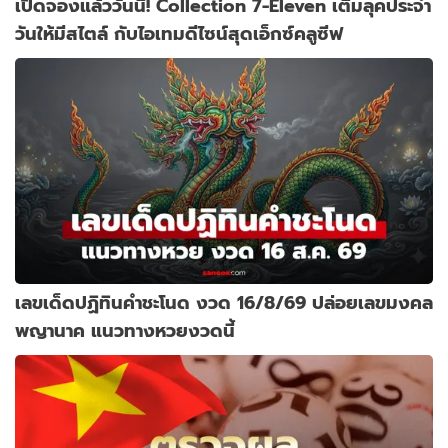
เปิดจองแล้ววันนี้! Collection 7-Eleven เติมลุคประจำ
วันให้มีสไตล์ กับไอเทมดีไซน์สุดเอ็กซ์คลูซีฟ
เลขเด็ดปฏิทินคำชะโนด งวด 16/8/69 ปล่อยเลขมงคล
พญานาค แนวทางหวยงวดนี้