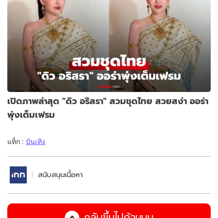
เปิดภาพล่าสุด "ดิว อริสรา" สวมชุดไทย สวยสง่า ออร่า
พุ่งเต็มเฟรม
แท็ก :
บันเทิง
สนับสนุนเนื้อหา
กลับขึ้นไปด้านบน