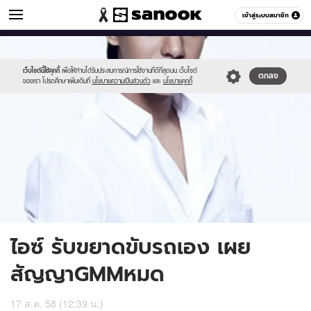
ข่าวบันเทิง
เข้าสู่ระบบสมาชิก
หมวดอื่นๆ
//s.isanook.com/ns/0/ud/369/1848714/639470-
Sanook
//s.isanook.com/sr/0/images/logo-
600
60
01.jpg
new-
sanook.png
เว็บไซต์นี้ใช้คุกกี้
เพื่อให้ท่านได้รับประสบการณ์การใช้งานที่ดีที่สุดบน เว็บไซต์
ตกลง
ของเรา โปรดศึกษาเพิ่มเติมที่
นโยบายความเป็นส่วนตัว
และ
นโยบายคุกกี้
ไอซ์ รับขยาดขับรถเอง เผย
สัญญาGMMหมด
17 ส.ค. 58 (12:39 น.)