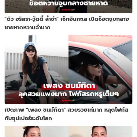
"ดิว อริสรา-วู้ดดี้ ล่ำซำ" เช็กอินทะเล เปิดช็อตจูบกลาง
ชายหาดหวานฉ่ำมาก
เปิดภาพ "เพลง ชนม์ทิดา" สวยรวยเท่มาก หลุดโฟกัส
กับซุปเปอร์ระดับโลก