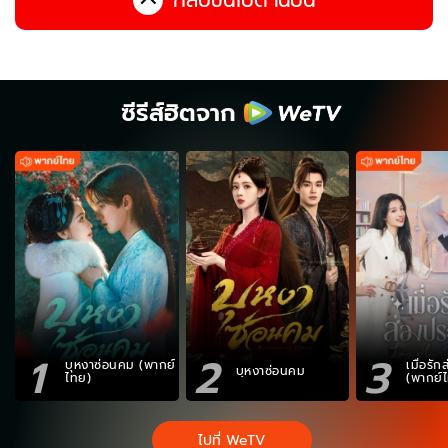
ซีรีส์ฮิตจาก
1
2
3
บุหงาซ่อนคม (พากย์
เมื่อรั
บุหงาซ่อนคม
ไทย)
(พากย์
ไปที่ WeTV