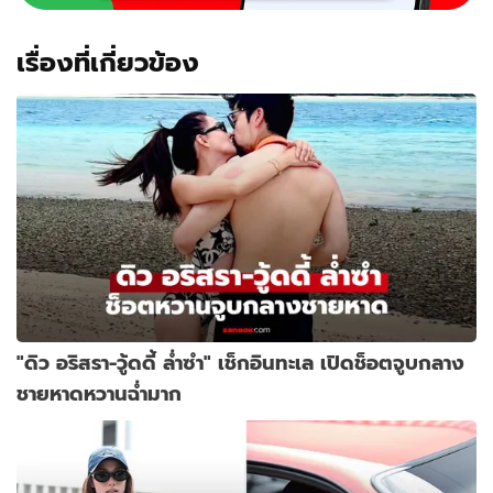
เรื่องที่เกี่ยวข้อง
"ดิว อริสรา-วู้ดดี้ ล่ำซำ" เช็กอินทะเล เปิดช็อตจูบกลาง
ชายหาดหวานฉ่ำมาก