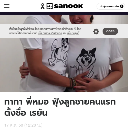
ข่าวบันเทิง
เข้าสู่ระบบสมาชิก
หมวดอื่นๆ
//s.isanook.com/ns/0/ud/369/1848702/639468-
Sanook
//s.isanook.com/sr/0/images/logo-
600
60
01.jpg
new-
sanook.png
เว็บไซต์นี้ใช้คุกกี้
เพื่อให้ท่านได้รับประสบการณ์การใช้งานที่ดีที่สุดบน เว็บไซต์
ตกลง
ของเรา โปรดศึกษาเพิ่มเติมที่
นโยบายความเป็นส่วนตัว
และ
นโยบายคุกกี้
ทาทา พี่หมอ ฟุ้งลูกชายคนแรก
ตั้งชื่อ เรยัน
17 ส.ค. 58 (12:28 น.)