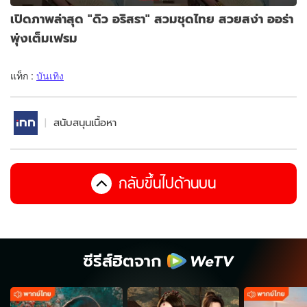
เปิดภาพล่าสุด "ดิว อริสรา" สวมชุดไทย สวยสง่า ออร่า
พุ่งเต็มเฟรม
แท็ก :
บันเทิง
สนับสนุนเนื้อหา
กลับขึ้นไปด้านบน
ซีรีส์ฮิตจาก