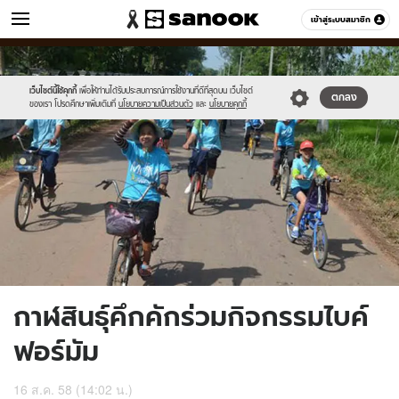
ข่าว
เข้าสู่ระบบสมาชิก
หมวดอื่นๆ
//s.isanook.com/ns/0/ud/369/1848354/639307-
Sanook
//s.isanook.com/sr/0/images/logo-
600
60
01.jpg
new-
sanook.png
เว็บไซต์นี้ใช้คุกกี้
เพื่อให้ท่านได้รับประสบการณ์การใช้งานที่ดีที่สุดบน เว็บไซต์
ตกลง
ของเรา โปรดศึกษาเพิ่มเติมที่
นโยบายความเป็นส่วนตัว
และ
นโยบายคุกกี้
กาฬสินธุ์คึกคักร่วมกิจกรรมไบค์
ฟอร์มัม
16 ส.ค. 58 (14:02 น.)