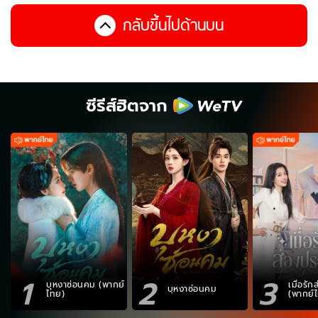
กลับขึ้นไปด้านบน
ซีรีส์ฮิตจาก
1
2
3
บุหงาซ่อนคม (พากย์
เมื่อรั
บุหงาซ่อนคม
ไทย)
(พากย์