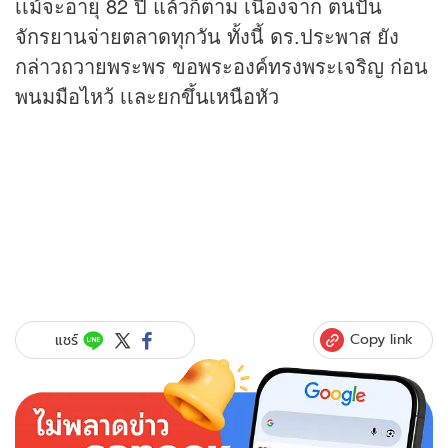
เเม้จะอายุ 82 ปี แล้วก็ตาม เนื่องจาก ตนปั่น
จักรยานจ่ายตลาดทุกวัน ทั้งนี้ ดร.ประพาส ยัง
กล่าวถวายพระพร ขอพระองค์ทรงพระเจริญ ก่อน
พนมมือไหว้ เเละยกขึ้นเหนือหัว
Copy link
แชร์