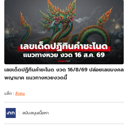
เลขเด็ดปฏิทินคำชะโนด งวด 16/8/69 ปล่อยเลขมงคล
พญานาค แนวทางหวยงวดนี้
แท็ก :
สังคม
สนับสนุนเนื้อหา