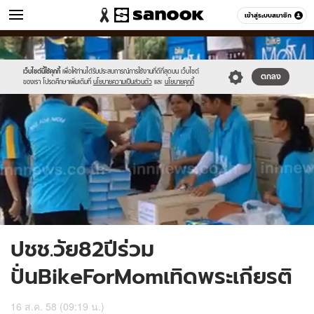
ข่าว
เข้าสู่ระบบสมาชิก
หมวดอื่นๆ
//s.isanook.com/ns/0/ud/369/1848182/639252-
Sanook
//s.isanook.com/sr/0/images/logo-
600
60
01.jpg
new-
sanook.png
เว็บไซต์นี้ใช้คุกกี้
เพื่อให้ท่านได้รับประสบการณ์การใช้งานที่ดีที่สุดบน เว็บไซต์
ตกลง
ของเรา โปรดศึกษาเพิ่มเติมที่
นโยบายความเป็นส่วนตัว
และ
นโยบายคุกกี้
ปชช.วัย82ปีร่วม
ปั่นBikeForMomเทิดพระเกียรติ
16 ส.ค. 58 (09:19 น.)