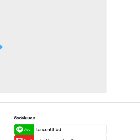
 WeTV
ติดต่อโฆษณา
tencentthbd
sales@tencent.co.th
รา
ร้องเรียนเนื้อหาไม่เหมาะสม
แนะนำติชม แจ้งปัญหาการใช้งาน
ติดต่อโฆษณา
tencentthbd
Add