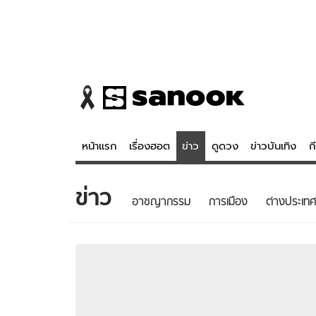
หน้าแรก
เรื่องฮอต
ข่าว
ดูดวง
ข่าวบันเทิง
ก
ข่าว
ข่าว
ดูดวง - 
อาชญากรรม
การเมือง
ต่างประเทศ
เรื่องฮอต
ดูดวง
ข่าว
หวยไทย
ข่าวบันเทิง
สถิติหวยไท
ข่าวกีฬา
หวยลาว
ข่าวเศรษฐกิจ