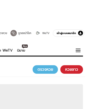
เข้าสู่ระบบสมาชิก
วจหวย
ขูดเลขนำโชค
WeTV
ve WeTV
นิยาย
รบรส
ความรู้รอบตัว
ตรวจหวย
หวยลาว
ฮาวทู
กูรู-รอบรู้