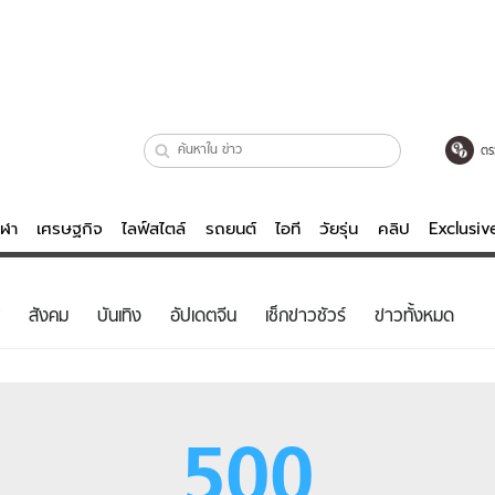
ตร
ีฬา
เศรษฐกิจ
ไลฟ์สไตล์
รถยนต์
ไอที
วัยรุ่น
คลิป
Exclusi
ตรวจหวย
ไลฟ์สไตล์
บันเทิงค
สังคม
บันเทิง
อัปเดตจีน
เช็กข่าวชัวร์
ข่าวทั้งหมด
ผู้หญิง
หนัง-ละคร
ผู้ชาย
เพลง
ย
วัยรุ่น
เกมส์
500
ไอที
คลิป
รถยนต์
พอดแคสต์