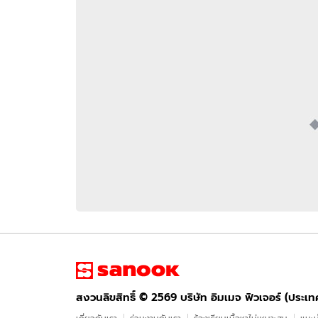
อัปเดตจีน
เช็กข่าวชัวร์
ติดตามสนุกโซเชี
ดาวน์โหลดสนุกแอปฟรี
สงวนลิขสิทธิ์ ©
2569
บริษัท อิมเมจ ฟิวเจอร์ (ประเทศไทย) จำกัด
สงวนลิขสิทธิ์ ©
2569
บริษัท อิมเมจ ฟิวเจอร์ (ประเ