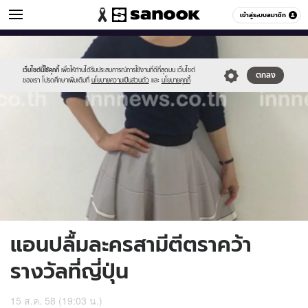
ข่าวบันเทิง
เข้าสู่ระบบสมาชิก
หมวดอื่นๆ
//s.isanook.com/ns/0/ud/369/1848070/639211-
Sanook
//s.isanook.com/sr/0/images/logo-
600
60
01.jpg
new-
sanook.png
เว็บไซต์นี้ใช้คุกกี้
เพื่อให้ท่านได้รับประสบการณ์การใช้งานที่ดีที่สุดบน เว็บไซต์
ตกลง
ของเรา โปรดศึกษาเพิ่มเติมที่
นโยบายความเป็นส่วนตัว
และ
นโยบายคุกกี้
แอนปลื้มละครสามีตีตราคว้า
รางวัลที่ญี่ปุ่น
15 ส.ค. 58 (19:03 น.)