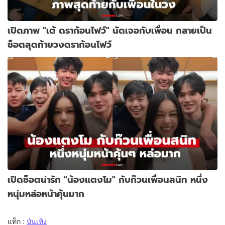
เปิดภาพ "เต้ ดราก้อนไฟว์" นัดเจอกับเพื่อน กลายเป็น
ช็อตสุดท้ายวงดราก้อนไฟว์
เปิดช็อตน่ารัก "น้องแตงโม" กับก๊วนเพื่อนสนิท หนึ่ง
หนุ่มหล่อหน้าคุ้นมาก
แท็ก :
บันเทิง