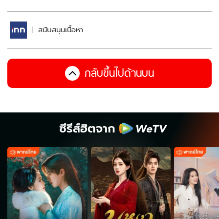
สนับสนุนเนื้อหา
กลับขึ้นไปด้านบน
ซีรีส์ฮิตจาก