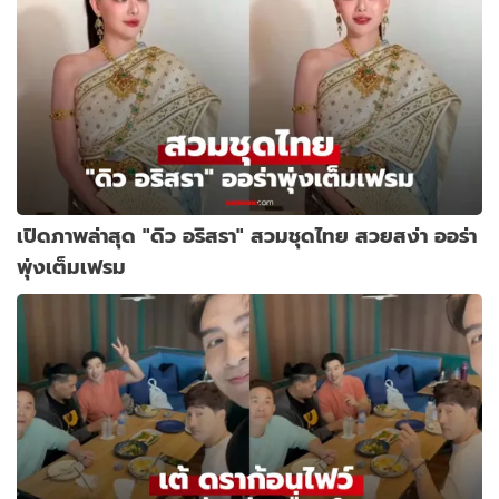
เปิดภาพล่าสุด "ดิว อริสรา" สวมชุดไทย สวยสง่า ออร่า
พุ่งเต็มเฟรม