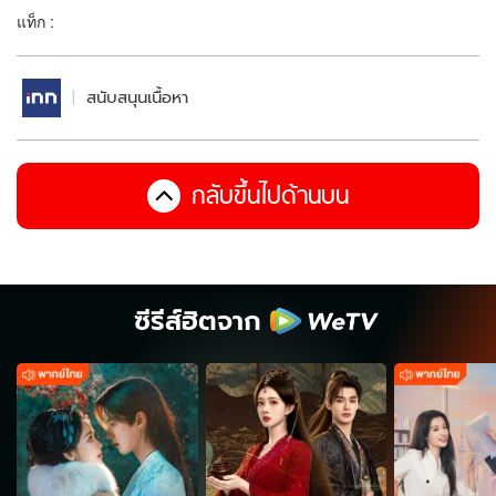
แท็ก :
สนับสนุนเนื้อหา
กลับขึ้นไปด้านบน
ซีรีส์ฮิตจาก