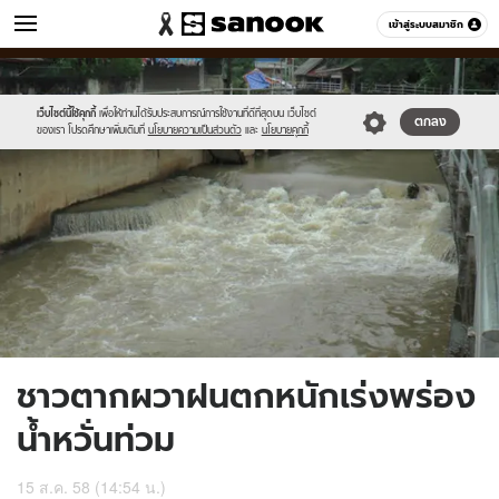
ข่าว
เข้าสู่ระบบสมาชิก
หมวดอื่นๆ
//s.isanook.com/ns/0/ud/369/1847930/639169-
Sanook
//s.isanook.com/sr/0/images/logo-
600
60
01.jpg
new-
sanook.png
เว็บไซต์นี้ใช้คุกกี้
เพื่อให้ท่านได้รับประสบการณ์การใช้งานที่ดีที่สุดบน เว็บไซต์
ตกลง
ของเรา โปรดศึกษาเพิ่มเติมที่
นโยบายความเป็นส่วนตัว
และ
นโยบายคุกกี้
ชาวตากผวาฝนตกหนักเร่งพร่อง
น้ำหวั่นท่วม
15 ส.ค. 58 (14:54 น.)