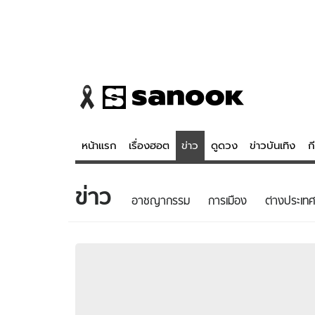
หน้าแรก
เรื่องฮอต
ข่าว
ดูดวง
ข่าวบันเทิง
ก
ข่าว
ข่าว
ดูดวง - 
อาชญากรรม
การเมือง
ต่างประเทศ
เรื่องฮอต
ดูดวง
ข่าว
หวยไทย
ข่าวบันเทิง
สถิติหวยไท
ข่าวกีฬา
หวยลาว
ข่าวเศรษฐกิจ