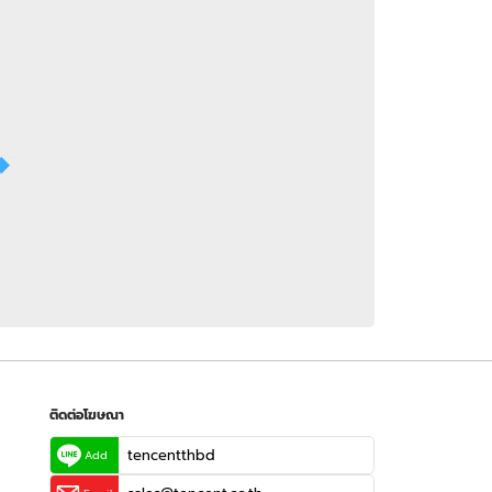
 WeTV
ติดต่อโฆษณา
tencentthbd
sales@tencent.co.th
รา
ร้องเรียนเนื้อหาไม่เหมาะสม
แนะนำติชม แจ้งปัญหาการใช้งาน
ติดต่อโฆษณา
tencentthbd
Add