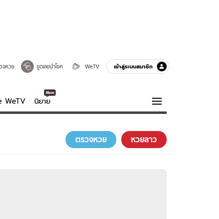
เข้าสู่ระบบสมาชิก
วจหวย
ขูดเลขนำโชค
WeTV
ve WeTV
นิยาย
รบรส
ความรู้รอบตัว
ตรวจหวย
หวยลาว
ฮาวทู
กูรู-รอบรู้