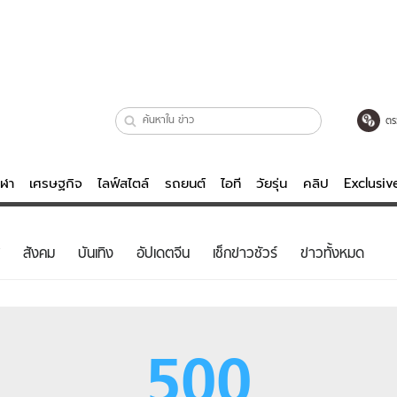
ตร
ีฬา
เศรษฐกิจ
ไลฟ์สไตล์
รถยนต์
ไอที
วัยรุ่น
คลิป
Exclusi
ตรวจหวย
ไลฟ์สไตล์
บันเทิงค
สังคม
บันเทิง
อัปเดตจีน
เช็กข่าวชัวร์
ข่าวทั้งหมด
ผู้หญิง
หนัง-ละคร
ผู้ชาย
เพลง
ย
วัยรุ่น
เกมส์
500
ไอที
คลิป
รถยนต์
พอดแคสต์