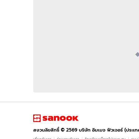
อัปเดตจีน
เช็กข่าวชัวร์
ติดตามสนุกโซเชี
ดาวน์โหลดสนุกแอปฟรี
สงวนลิขสิทธิ์ ©
2569
บริษัท อิมเมจ ฟิวเจอร์ (ประเทศไทย) จำกัด
สงวนลิขสิทธิ์ ©
2569
บริษัท อิมเมจ ฟิวเจอร์ (ประเ