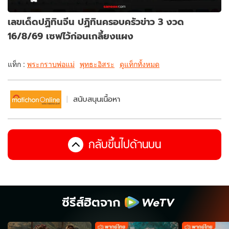
เลขเด็ดปฏิทินจีน ปฏิทินครอบครัวข่าว 3 งวด
16/8/69 เซฟไว้ก่อนเกลี้ยงแผง
แท็ก :
พระกราบพ่อแม่
พุทธะอิสระ
ดูแท็กทั้งหมด
สนับสนุนเนื้อหา
กลับขึ้นไปด้านบน
ซีรีส์ฮิตจาก