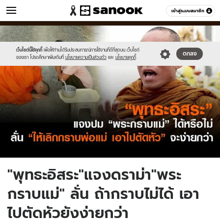
ข่าว
เข้าสู่ระบบสมาชิก
หมวดอื่นๆ
//s.isanook.com/ns/0/ud/369/1847882/ccsvd.jpg
Sanook
//s.isanook.com/sr/0/images/logo-
600
60
new-
sanook.png
เว็บไซต์นี้ใช้คุกกี้
เพื่อให้ท่านได้รับประสบการณ์การใช้งานที่ดีที่สุดบน เว็บไซต์
ตกลง
ของเรา โปรดศึกษาเพิ่มเติมที่
นโยบายความเป็นส่วนตัว
และ
นโยบายคุกกี้
"พุทธะอิสระ"แจงดราม่า"พระ
กราบแม่" ลั่น ถ้ากราบไม่ได้ เอา
ไปตัดหัวยังง่ายกว่า