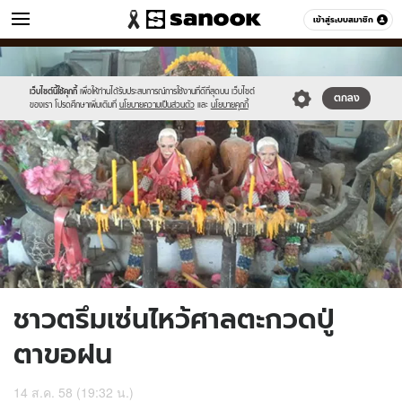
ข่าว
เข้าสู่ระบบสมาชิก
หมวดอื่นๆ
//s.isanook.com/ns/0/ud/369/1847670/639056-
Sanook
//s.isanook.com/sr/0/images/logo-
600
60
01.jpg
new-
sanook.png
เว็บไซต์นี้ใช้คุกกี้
เพื่อให้ท่านได้รับประสบการณ์การใช้งานที่ดีที่สุดบน เว็บไซต์
ตกลง
ของเรา โปรดศึกษาเพิ่มเติมที่
นโยบายความเป็นส่วนตัว
และ
นโยบายคุกกี้
ชาวตรึมเซ่นไหว้ศาลตะกวดปู่
ตาขอฝน
14 ส.ค. 58 (19:32 น.)