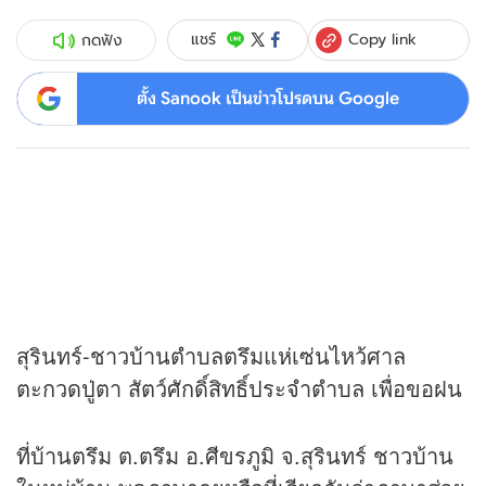
Copy link
แชร์
กดฟัง
ตั้ง Sanook เป็นข่าวโปรดบน Google
สุรินทร์-ชาวบ้านตำบลตรึมแห่เซ่นไหว้ศาล
ตะกวดปู่ตา สัตว์ศักดิ์สิทธิ์ประจำตำบล เพื่อขอฝน
ที่บ้านตรึม ต.ตรึม อ.ศีขรภูมิ จ.สุรินทร์ ชาวบ้าน