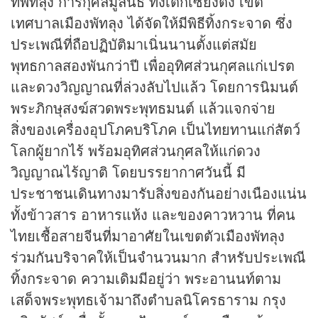
ที่พัทลุง การกุศลมูลนิธิ ท่งเต็กเซี่ยงตึ้ง เขต
เทศบาลเมืองพัทลุง ได้จัดให้มีพิธีทิ้งกระจาด ซึ่ง
ประเพณีที่ถือปฏิบัติมาเนิ่นนานตั้งแต่สมัย
พุทธกาลสองพันกว่าปี เพื่ออุทิศส่วนกุศลแก่เปรต
และดวงวิญญาณที่ล่วงลับไปแล้ว โดยการนิมนต์
พระภิกษุสงฆ์สวดพระพุทธมนต์ แล้วแจกจ่าย
สิ่งของเครื่องอุปโภคบริโภค เป็นไทยทานแก่สัตว์
โลกผู้ยากไร้ พร้อมอุทิศส่วนกุศลให้แก่ดวง
วิญญาณไร้ญาติ โดยบรรยากาศวันนี้ มี
ประชาชนเดินทางมารับสิ่งของกันอย่างเนืองแน่น
ทั้งข้าวสาร อาหารแห้ง และของคาวหวาน ที่คน
ไทยเชื้อสายจีนที่มาอาศัยในเขตตัวเมืองพัทลุง
ร่วมกันบริจาคให้เป็นจำนวนมาก สำหรับประเพณี
ทิ้งกระจาด ความเดิมมีอยู่ว่า พระอานนท์ตาม
เสด็จพระพุทธเจ้ามาถึงตำบลนิโครธาราม กรุง