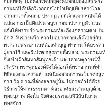
กบิลพัสดุ์ เมื่อตั้งกรดปักธุดงค์นอกเมืองแล้ว พระ
อานนท์ได้ปลีกวิเวกออกไปบำเพ็ญเพียรห่างไกล
จากสาวกทั้งหลาย ปรากฏว่า มีเจ้าแม่กวนอิมได้
แปลงกายเป็นผีเปรต อสูรกายมาปรากฏตัว และ
แจ้งให้ทราบว่า พระอานนท์จะถึงแก่ความตายใน
อีก 3 วันข้างหน้า หากไม่อยากตายแล้วไปอยู่กับ
พวกตน พระอานนท์ต้องทำบุญ ทำทาน ให้บรรดา
ผู้ยากไร้ และผีเปรต อสูรกายทั้งหลาย พระอานนท์
จึงเข้าเฝ้าสัมมาสัมพุทธเจ้า และเล่าเหตุการณ์ที่
เกิดขึ้น พระพุทธองค์จึงได้สอนให้พระอานนท์ทำ
พิธีสะเดาะเคราะห์ แต่เนื่องจากการจะโปรดอสูร
กาย วิญญาณที่ล่องลอยอยู่นั้น ไม่อาจทำได้ด้วย
วิธีการให้ทานธรรมดา ต้องอาศัยส่งส่วนบุญด้วย
พุทธนุภาพ ดังนั้น จึงต้องประกอบพิธีสันนิบาต
พุทธจักร