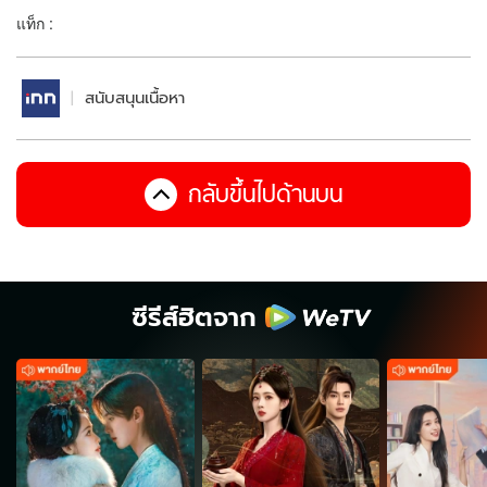
แท็ก :
สนับสนุนเนื้อหา
กลับขึ้นไปด้านบน
ซีรีส์ฮิตจาก