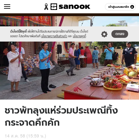
ข่าว
เข้าสู่ระบบสมาชิก
หมวดอื่นๆ
//s.isanook.com/ns/0/ud/369/1847518/638987-
Sanook
//s.isanook.com/sr/0/images/logo-
600
60
01.jpg
new-
sanook.png
เว็บไซต์นี้ใช้คุกกี้
เพื่อให้ท่านได้รับประสบการณ์การใช้งานที่ดีที่สุดบน เว็บไซต์
ตกลง
ของเรา โปรดศึกษาเพิ่มเติมที่
นโยบายความเป็นส่วนตัว
และ
นโยบายคุกกี้
ชาวพัทลุงแห่ร่วมประเพณีทิ้ง
กระจาดคึกคัก
14 ส.ค. 58 (15:59 น.)