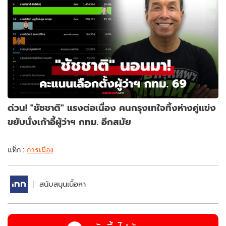
ด่วน! "ชัชชาติ" แรงต่อเนื่อง คนกรุงเทใจทิ้งห่างคู่แข่ง
ขยับนั่งเก้าอี้ผู้ว่าฯ กทม. อีกสมัย
แท็ก :
การเมือง
สนับสนุนเนื้อหา