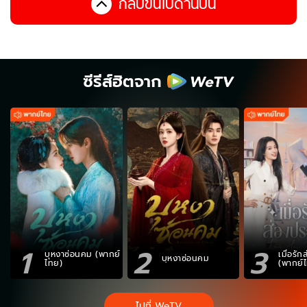
กลับขึ้นไปด้านบน
ซีรีส์ฮิตจาก
1
2
3
บุหงาซ่อนคม (พากย์
เมื่อรั
บุหงาซ่อนคม
ไทย)
(พากย์
ไปที่ WeTV