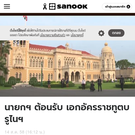
ข่าว
เข้าสู่ระบบสมาชิก
หมวดอื่นๆ
//s.isanook.com/ns/0/ud/369/1847494/638996-
Sanook
//s.isanook.com/sr/0/images/logo-
600
60
02.jpg
new-
sanook.png
เว็บไซต์นี้ใช้คุกกี้
เพื่อให้ท่านได้รับประสบการณ์การใช้งานที่ดีที่สุดบน เว็บไซต์
ตกลง
ของเรา โปรดศึกษาเพิ่มเติมที่
นโยบายความเป็นส่วนตัว
และ
นโยบายคุกกี้
นายกฯ ต้อนรับ เอกอัครราชทูตบ
รูไนฯ
14 ส.ค. 58 (16:12 น.)