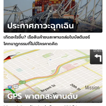
เกิดอะไรขึ้น? เรือสินค้าชนสะพานถล่มในบัลติมอร์
โศกนาฏกรรมที่ไม่มีใครคาดคิด