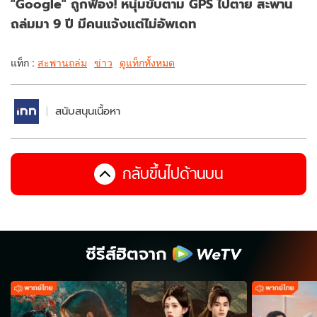
"Google" ถูกฟ้อง! หนุ่มขับตาม GPS ไปตาย สะพาน
ถล่มมา 9 ปี มีคนแจ้งแต่ไม่อัพเดท
แท็ก :
สะพานถล่ม
ข่าว
ดูแท็กทั้งหมด
สนับสนุนเนื้อหา
กลับขึ้นไปด้านบน
ซีรีส์ฮิตจาก