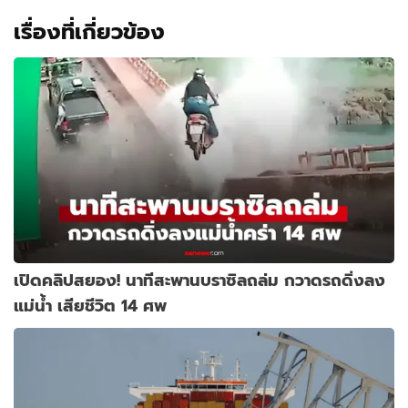
เรื่องที่เกี่ยวข้อง
เปิดคลิปสยอง! นาทีสะพานบราซิลถล่ม กวาดรถดิ่งลง
แม่น้ำ เสียชีวิต 14 ศพ