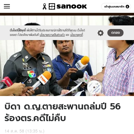
ข่าว
เข้าสู่ระบบสมาชิก
หมวดอื่นๆ
//s.isanook.com/ns/0/ud/369/1847426/efdfvd.jpg
Sanook
//s.isanook.com/sr/0/images/logo-
600
60
new-
sanook.png
เว็บไซต์นี้ใช้คุกกี้
เพื่อให้ท่านได้รับประสบการณ์การใช้งานที่ดีที่สุดบน เว็บไซต์
ตกลง
ของเรา โปรดศึกษาเพิ่มเติมที่
นโยบายความเป็นส่วนตัว
และ
นโยบายคุกกี้
บิดา ด.ญ.ตายสะพานถล่มปี 56
ร้องตร.คดีไม่คืบ
14 ส.ค. 58 (13:35 น.)