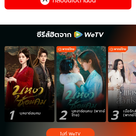
กลับขึ้นไปด้านบน
ซีรีส์ฮิตจาก
1
2
3
บุหงาซ่อนคม (พากย์
เมื่อรั
บุหงาซ่อนคม
ไทย)
(พากย์
ไปที่ WeTV