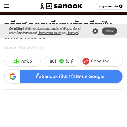
ข่าว
เข้าสู่ระบบสมาชิก
หมวดอื่นๆ
อดีตส.ท.ชลบุรีมอบตัวคดียูฟัน
Sanook
//s.isanook.com/sr/0/images/logo-
600
60
new-
เว็บไซต์นี้ใช้คุกกี้
เพื่อให้ท่านได้รับประสบการณ์การใช้งานที่ดีที่สุดบน เว็บไซต์
เพิ่มอีก1ราย
ตกลง
sanook.png
ของเรา โปรดศึกษาเพิ่มเติมที่
นโยบายความเป็นส่วนตัว
และ
นโยบายคุกกี้
14 ส.ค. 58 (12:35 น.)
Copy link
แชร์
กดฟัง
ตั้ง Sanook เป็นข่าวโปรดบน Google