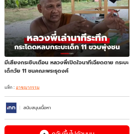
มีเสียงกระซิบเตือน หลวงพี่เปิดใจนาทีเฉียดตาย กระบะ
เด็กวัย 11 ชนคณะพระธุดงค์
แท็ก :
อาชญากรรม
สนับสนุนเนื้อหา