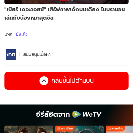
"เบียร์ เดอะวอยซ์" เสิร์ฟภาพเด็ดบนเตียง โนบรานอน
เล่นกับน้องหมาสุดชิล
แท็ก :
บันเทิง
สนับสนุนเนื้อหา
กลับขึ้นไปด้านบน
ซีรีส์ฮิตจาก