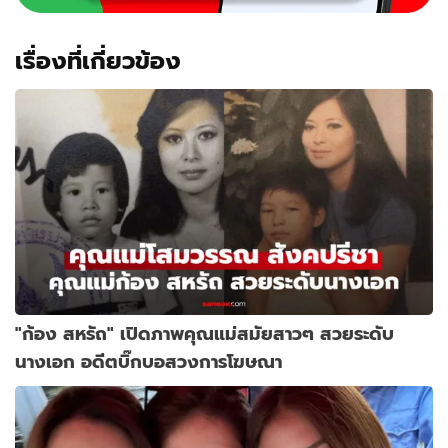
เรื่องที่เกี่ยวข้อง
"ก้อง สหรัถ" เปิดภาพคุณแม่สมัยสาวๆ สวยระดับ
นางเอก อดีตบิ๊กบอสวงการโฆษณา