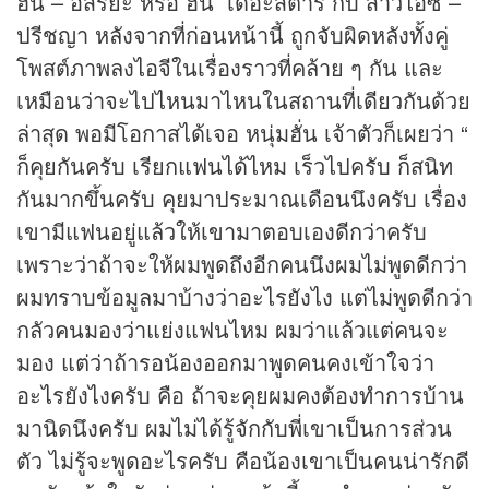
ฮั่น – อิสริยะ หรือ ฮั่น เดอะสตาร์ กับ สาวไอซ์ –
ปรีชญา หลังจากที่ก่อนหน้านี้ ถูกจับผิดหลังทั้งคู่
โพสต์ภาพลงไอจีในเรื่องราวที่คล้าย ๆ กัน และ
เหมือนว่าจะไปไหนมาไหนในสถานที่เดียวกันด้วย
ล่าสุด พอมีโอกาสได้เจอ หนุ่มฮั่น เจ้าตัวก็เผยว่า “
ก็คุยกันครับ เรียกแฟนได้ไหม เร็วไปครับ ก็สนิท
กันมากขึ้นครับ คุยมาประมาณเดือนนึงครับ เรื่อง
เขามีแฟนอยู่แล้วให้เขามาตอบเองดีกว่าครับ
เพราะว่าถ้าจะให้ผมพูดถึงอีกคนนึงผมไม่พูดดีกว่า
ผมทราบข้อมูลมาบ้างว่าอะไรยังไง แต่ไม่พูดดีกว่า
กลัวคนมองว่าแย่งแฟนไหม ผมว่าแล้วแต่คนจะ
มอง แต่ว่าถ้ารอน้องออกมาพูดคนคงเข้าใจว่า
อะไรยังไงครับ คือ ถ้าจะคุยผมคงต้องทำการบ้าน
มานิดนึงครับ ผมไม่ได้รู้จักกับพี่เขาเป็นการส่วน
ตัว ไม่รู้จะพูดอะไรครับ คือน้องเขาเป็นคนน่ารักดี