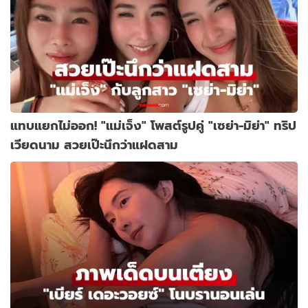
แทบแยกไม่ออก! "แม่เจ็ง" โพสต์รูปคู่ "เซย่า-มิย่า" ทริป
เวียดนาม สวยเป๊ะนึกว่าแฝดสาม