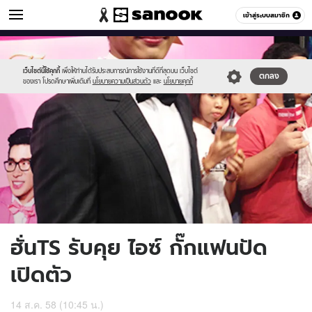
ข่าวบันเทิง
เข้าสู่ระบบสมาชิก
หมวดอื่นๆ
//s.isanook.com/ns/0/ud/369/1847314/638890-
Sanook
//s.isanook.com/sr/0/images/logo-
600
60
01.jpg
new-
sanook.png
เว็บไซต์นี้ใช้คุกกี้
เพื่อให้ท่านได้รับประสบการณ์การใช้งานที่ดีที่สุดบน เว็บไซต์
ตกลง
ของเรา โปรดศึกษาเพิ่มเติมที่
นโยบายความเป็นส่วนตัว
และ
นโยบายคุกกี้
ฮั่นTS รับคุย ไอซ์ กั๊กแฟนปัด
เปิดตัว
14 ส.ค. 58 (10:45 น.)