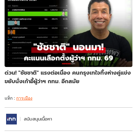
ด่วน! "ชัชชาติ" แรงต่อเนื่อง คนกรุงเทใจทิ้งห่างคู่แข่ง
ขยับนั่งเก้าอี้ผู้ว่าฯ กทม. อีกสมัย
แท็ก :
การเมือง
สนับสนุนเนื้อหา