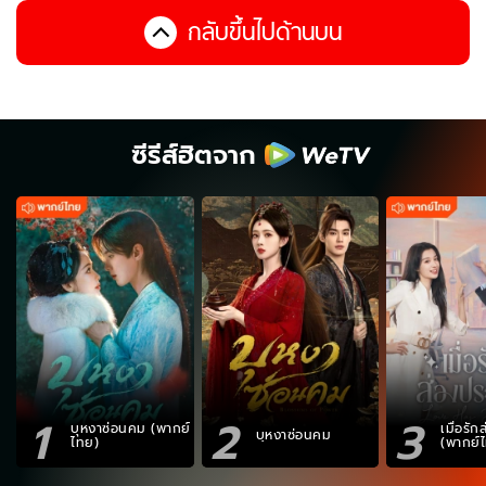
กลับขึ้นไปด้านบน
ซีรีส์ฮิตจาก
1
2
3
บุหงาซ่อนคม (พากย์
เมื่อรั
บุหงาซ่อนคม
ไทย)
(พากย์