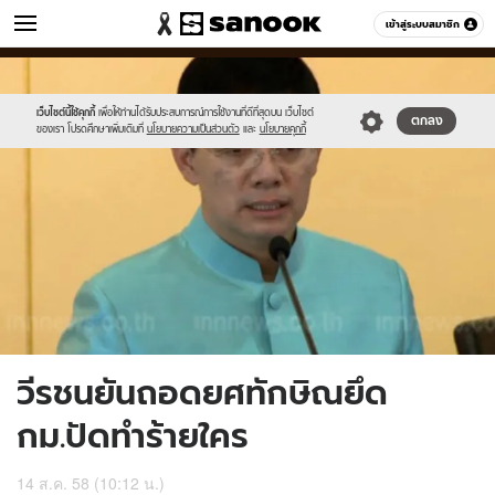
ข่าว
เข้าสู่ระบบสมาชิก
หมวดอื่นๆ
//s.isanook.com/ns/0/ud/369/1847246/638872-
Sanook
//s.isanook.com/sr/0/images/logo-
600
60
01.jpg
new-
sanook.png
เว็บไซต์นี้ใช้คุกกี้
เพื่อให้ท่านได้รับประสบการณ์การใช้งานที่ดีที่สุดบน เว็บไซต์
ตกลง
ของเรา โปรดศึกษาเพิ่มเติมที่
นโยบายความเป็นส่วนตัว
และ
นโยบายคุกกี้
วีรชนยันถอดยศทักษิณยึด
กม.ปัดทำร้ายใคร
14 ส.ค. 58 (10:12 น.)