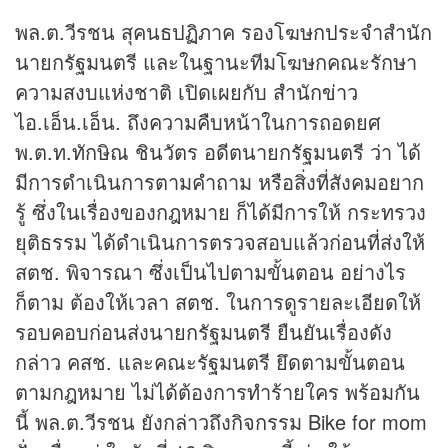
พล.ต.วีรชน สุคนธปฏิภาค รองโฆษกประจำสำนัก
นายกรัฐมนตรี และในฐานะทีมโฆษกคณะรักษา
ความสงบแห่งชาติ เปิดเผยกับ สำนัก
ข่าว
ไอ.เอ็น.เอ็น. ถึงความคืบหน้าในการถอดยศ
พ.ต.ท.ทักษิณ ชินวัตร อดีตนายกรัฐมนตรี ว่า ได้
มีการดำเนินการตามคำถาม หรือสิ่งที่สังคมอยาก
รู้ ซึ่งในเรื่องของกฎหมาย ก็ได้มีการให้ กระทรวง
ยุติธรรม ได้ดำเนินการตรวจสอบแล้วก่อนที่ส่งให้
สตช. พิจารณา ซึ่งเป็นไปตามขั้นตอน อย่างไร
ก็ตาม ต้องให้เวลา สตช. ในการดูรายละเอียดให้
รอบคอบก่อนส่งนายกรัฐมนตรี ยืนยันเรื่องดัง
กล่าว คสช. และคณะรัฐมนตรี ยึดตามขั้นตอน
ตามกฎหมาย ไม่ได้ต้องการทำร้ายใคร พร้อมกัน
นี้ พล.ต.วีรชน ยังกล่าวถึงกิจกรรม Bike for mom