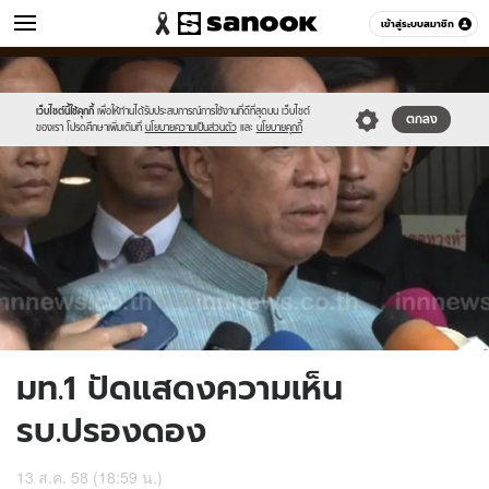
ข่าว
เข้าสู่ระบบสมาชิก
หมวดอื่นๆ
//s.isanook.com/ns/0/ud/369/1847030/638786-
Sanook
//s.isanook.com/sr/0/images/logo-
600
60
01.jpg
new-
sanook.png
เว็บไซต์นี้ใช้คุกกี้
เพื่อให้ท่านได้รับประสบการณ์การใช้งานที่ดีที่สุดบน เว็บไซต์
ตกลง
ของเรา โปรดศึกษาเพิ่มเติมที่
นโยบายความเป็นส่วนตัว
และ
นโยบายคุกกี้
มท.1 ปัดแสดงความเห็น
รบ.ปรองดอง
13 ส.ค. 58 (18:59 น.)