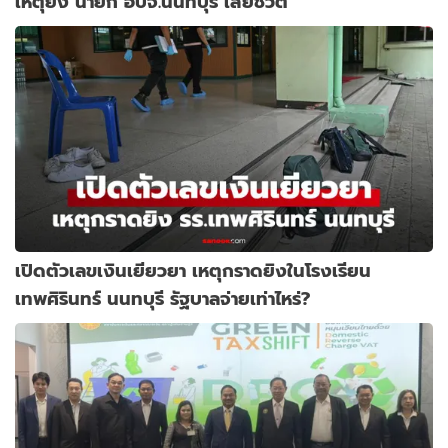
เหตุยิง นายก อบจ.นนทบุรี เสียชีวิต
เปิดตัวเลขเงินเยียวยา เหตุกราดยิงในโรงเรียน
เทพศิรินทร์ นนทบุรี รัฐบาลจ่ายเท่าไหร่?