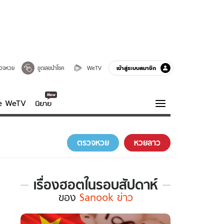
เข้าสู่ระบบสมาชิก
วจหวย
ขูดเลขนำโชค
WeTV
ve WeTV
นิยาย
รบรส
ความรู้รอบตัว
ตรวจหวย
หวยลาว
ฮาวทู
กูรู-รอบรู้
เรื่องฮอตในรอบสัปดาห์
เรื่อง
ของ
Sanook ข่าว
ฮอต
ใน
รอบ