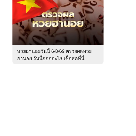
สัปดาห์
ของ
Sanook
ข่าว
 WeTV
หวยฮานอยวันนี้ 6/8/69 ตรวจผลหวย
ฮานอย วันนี้ออกอะไร เช็กสดที่นี่
ติดต่อโฆษณา
tencentthbd
sales@tencent.co.th
รา
ร้องเรียนเนื้อหาไม่เหมาะสม
แนะนำติชม แจ้งปัญหาการใช้งาน