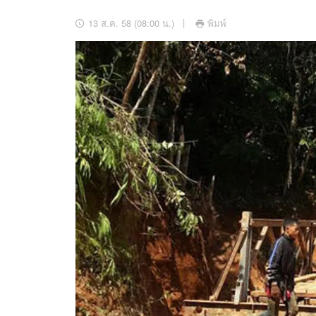
อัปเดตจีน
13 ส.ค. 58 (08:00 น.)
พิมพ์
เช็กข่าวชัวร์
ติดตามสนุกโซเชี
ดาวน์โหลดสนุกแอปฟรี
สงวนลิขสิทธิ์ ©
2569
บริษัท อิมเมจ ฟิวเจอร์ (ประเทศไทย) จำกัด