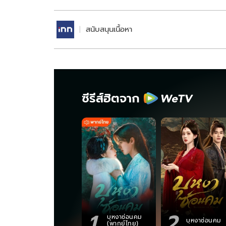
สนับสนุนเนื้อหา
ซีรีส์ฮิตจาก
1
2
บุหงาซ่อนคม
บุหงาซ่อนคม
(พากย์ไทย)