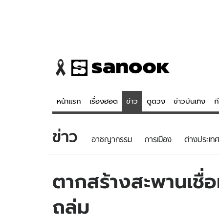
หน้าแรก
เรื่องฮอต
ข่าว
ดูดวง
ข่าวบันเทิง
ก
ข่าว
ข่าว
ดูดวง - 
อาชญากรรม
การเมือง
ต่างประเทศ
เรื่องฮอต
ดูดวง
ข่าว
หวยไทย
ตากสร้างสะพานเชื่อ
ข่าวบันเทิง
สถิติหวยไท
ถล่ม
ข่าวกีฬา
หวยลาว
ข่าวเศรษฐกิจ