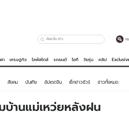
ตร
ีฬา
เศรษฐกิจ
ไลฟ์สไตล์
รถยนต์
ไอที
วัยรุ่น
คลิป
Exclusi
ตรวจหวย
ไลฟ์สไตล์
บันเทิงค
สังคม
บันเทิง
อัปเดตจีน
เช็กข่าวชัวร์
ข่าวทั้งหมด
ผู้หญิง
หนัง-ละคร
ผู้ชาย
เพลง
มบ้านแม่เหว่ยหลังฝน
ย
วัยรุ่น
เกมส์
ไอที
คลิป
รถยนต์
พอดแคสต์