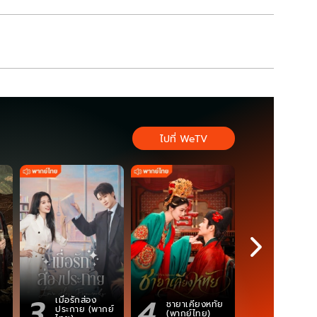
ไปที่ WeTV
3
4
5
เมื่อรักส่อง
ตำนานจอม
ชายาเคียงหทัย
ประกาย (พากย์
ภูตถังซาน
(พากย์ไทย)