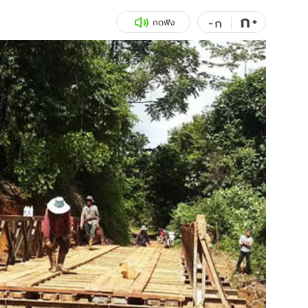
ก
สุขภาพ
+
ดูทีวี
-
ก
กดฟัง
เที่ยว-กิน
WeTV
Tasteful Thailand
Exclusive
Sanook Choice
นิยาย
ยลได้ที่
ร่วมงานกับเ