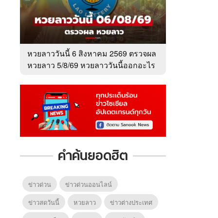
หวยลาววันนี้ 6 สิงหาคม 2569 ตรวจผล
หวยลาว 5/8/69 หวยลาววันนี้ออกอะไร
คำค้นยอดฮิต
ข่าวด่วน
ข่าวด่วนออนไลน์
ข่าวสดวันนี้
หวยลาว
ข่าวต่างประเทศ
6
7
8
ยุทธ์
หากวินาทีนั้นไม่
ซอโซ่ล่ามธีร์
มหาศึ
พบเธอ (พากย์
(Uncut Ver.)
(พากย