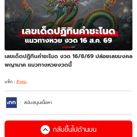
เลขเด็ดปฏิทินคำชะโนด งวด 16/8/69 ปล่อยเลขมงคล
พญานาค แนวทางหวยงวดนี้
แท็ก :
สังคม
สนับสนุนเนื้อหา
กลับขึ้นไปด้านบน