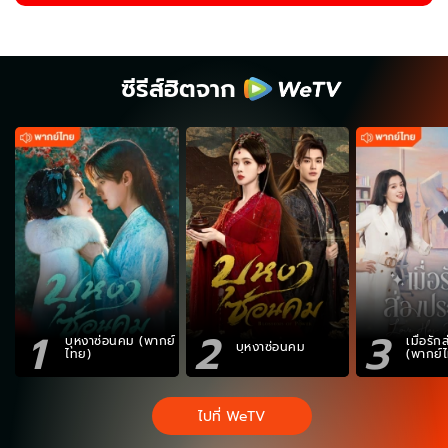
ซีรีส์ฮิตจาก
1
2
3
บุหงาซ่อนคม (พากย์
เมื่อรั
บุหงาซ่อนคม
ไทย)
(พากย์
ไปที่ WeTV