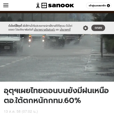
ข่าว
เข้าสู่ระบบสมาชิก
หมวดอื่นๆ
//s.isanook.com/ns/0/ud/369/1846546/638590-
Sanook
//s.isanook.com/sr/0/images/logo-
600
60
01.jpg
new-
sanook.png
เว็บไซต์นี้ใช้คุกกี้
เพื่อให้ท่านได้รับประสบการณ์การใช้งานที่ดีที่สุดบน เว็บไซต์
ตกลง
ของเรา โปรดศึกษาเพิ่มเติมที่
นโยบายความเป็นส่วนตัว
และ
นโยบายคุกกี้
อุตุฯเผยไทยตอนบนยังมีฝนเหนือ
ตอ.ใต้ตกหนักกทม.60%
13 ส.ค. 58 (07:02 น.)