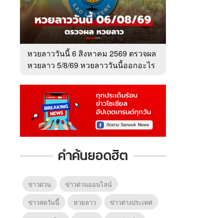
หวยลาววันนี้ 6 สิงหาคม 2569 ตรวจผล
หวยลาว 5/8/69 หวยลาววันนี้ออกอะไร
คำค้นยอดฮิต
6
7
8
ตำนานจอมยุทธ์
ตำนานจอมยุทธ์
หากวิน
ร์
ภูตถังซาน
ภูตถังซาน 2
พบเธอ
r.)
(พากย์ไทย)
(พากย์ไทย)
ไทย)
ข่าวด่วน
ข่าวด่วนออนไลน์
ข่าวสดวันนี้
หวยลาว
ข่าวต่างประเทศ