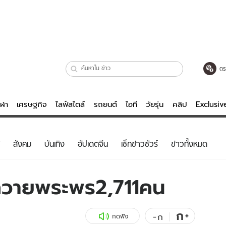
ตร
ีฬา
เศรษฐกิจ
ไลฟ์สไตล์
รถยนต์
ไอที
วัยรุ่น
คลิป
Exclusi
ตรวจหวย
ไลฟ์สไตล์
บันเทิงค
สังคม
บันเทิง
อัปเดตจีน
เช็กข่าวชัวร์
ข่าวทั้งหมด
ผู้หญิง
หนัง-ละคร
ผู้ชาย
เพลง
ถวายพระพร2,711คน
ย
วัยรุ่น
เกมส์
ไอที
คลิป
ก
+
-
ก
กดฟัง
รถยนต์
พอดแคสต์