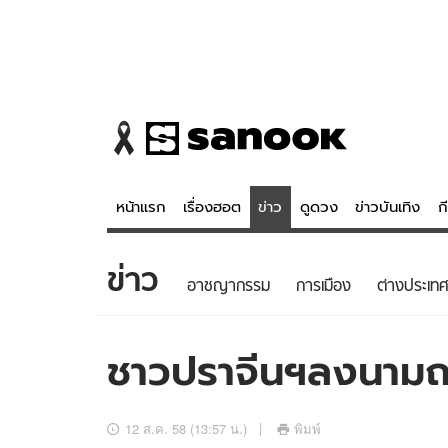
หน้าแรก
เรื่องฮอต
ข่าว
ดูดวง
ข่าวบันเทิง
ก
ข่าว
ข่าว
ดูดวง - 
อาชญากรรม
การเมือง
ต่างประเทศ
เรื่องฮอต
ดูดวง
ข่าว
หวยไทย
ชาวปราจีนฯลงนาม
ข่าวบันเทิง
สถิติหวยไท
ข่าวกีฬา
หวยลาว
12 ส.ค. 58 (13:57 น.)
พิมพ์
ข่าวเศรษฐกิจ