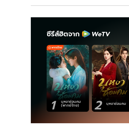
ซีรีส์ฮิตจาก
1
2
บุหงาซ่อนคม
บุหงาซ่อนคม
(พากย์ไทย)