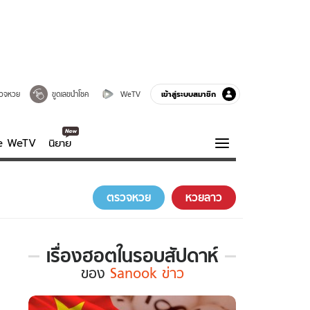
เข้าสู่ระบบสมาชิก
วจหวย
ขูดเลขนำโชค
WeTV
ve WeTV
นิยาย
รบรส
ความรู้รอบตัว
ตรวจหวย
หวยลาว
ฮาวทู
กูรู-รอบรู้
เรื่องฮอตในรอบสัปดาห์
เรื่อง
ของ
Sanook ข่าว
ฮอต
ใน
รอบ