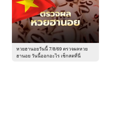
สัปดาห์
ของ
Sanook
ข่าว
 WeTV
หวยฮานอยวันนี้ 7/8/69 ตรวจผลหวย
ฮานอย วันนี้ออกอะไร เช็กสดที่นี่
ติดต่อโฆษณา
tencentthbd
sales@tencent.co.th
รา
ร้องเรียนเนื้อหาไม่เหมาะสม
แนะนำติชม แจ้งปัญหาการใช้งาน