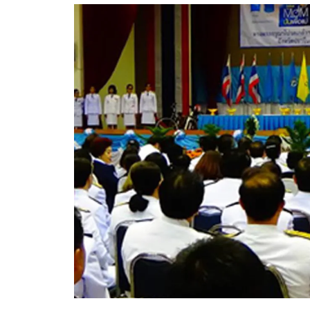
อัปเดตจีน
เช็กข่าวชัวร์
ติดตามสนุกโซเชี
ดาวน์โหลดสนุกแอปฟรี
สงวนลิขสิทธิ์ ©
2569
บริษัท อิมเมจ ฟิวเจอร์ (ประเทศไทย) จำกัด