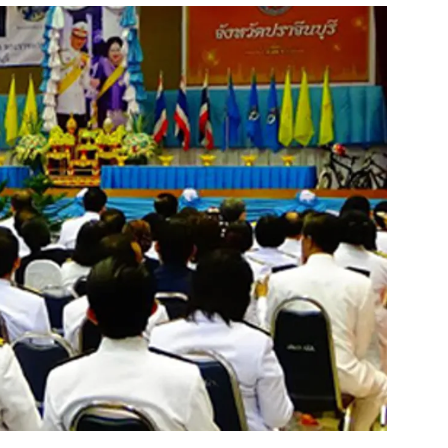
สุขภาพ
ดูทีวี
เที่ยว-กิน
WeTV
Tasteful Thailand
Exclusive
Sanook Choice
นิยาย
ยลได้ที่
ร่วมงานกับเ