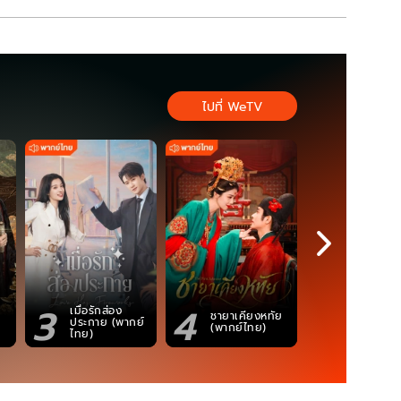
ไปที่ WeTV
3
4
5
เมื่อรักส่อง
ชายาเคียงหทัย
ซอโซ่ล่ามธี
ประกาย (พากย์
(พากย์ไทย)
(Uncut Ve
ไทย)