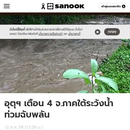
ข่าว
เข้าสู่ระบบสมาชิก
หมวดอื่นๆ
//s.isanook.com/ns/0/ud/369/1846290/638494-
Sanook
//s.isanook.com/sr/0/images/logo-
600
60
01.jpg
new-
sanook.png
เว็บไซต์นี้ใช้คุกกี้
เพื่อให้ท่านได้รับประสบการณ์การใช้งานที่ดีที่สุดบน เว็บไซต์
ตกลง
ของเรา โปรดศึกษาเพิ่มเติมที่
นโยบายความเป็นส่วนตัว
และ
นโยบายคุกกี้
อุตุฯ เตือน 4 จ.ภาคใต้ระวังน้ำ
ท่วมฉับพลัน
12 ส.ค. 58 (12:26 น.)