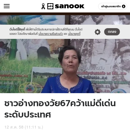
ข่าว
เข้าสู่ระบบสมาชิก
หมวดอื่นๆ
//s.isanook.com/ns/0/ud/369/1846218/638475-
Sanook
//s.isanook.com/sr/0/images/logo-
600
60
01.jpg
new-
sanook.png
เว็บไซต์นี้ใช้คุกกี้
เพื่อให้ท่านได้รับประสบการณ์การใช้งานที่ดีที่สุดบน เว็บไซต์
ตกลง
ของเรา โปรดศึกษาเพิ่มเติมที่
นโยบายความเป็นส่วนตัว
และ
นโยบายคุกกี้
ชาวอ่างทองวัย67คว้าแม่ดีเด่น
ระดับประเทศ
12 ส.ค. 58 (11:11 น.)