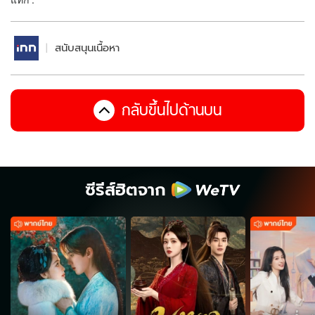
สนับสนุนเนื้อหา
กลับขึ้นไปด้านบน
ซีรีส์ฮิตจาก