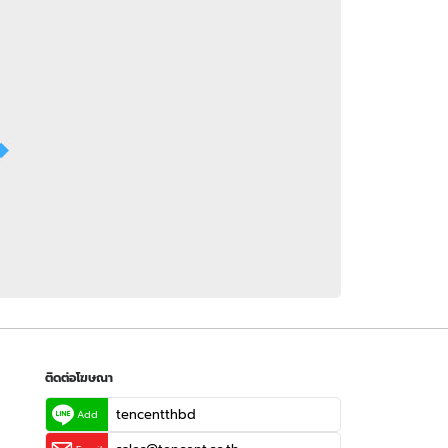
 WeTV
ติดต่อโฆษณา
tencentthbd
sales@tencent.co.th
รา
ร้องเรียนเนื้อหาไม่เหมาะสม
แนะนำติชม แจ้งปัญหาการใช้งาน
ติดต่อโฆษณา
tencentthbd
Add