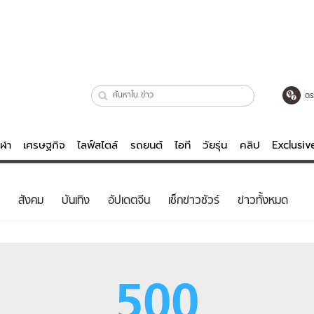
ตร
ีฬา
เศรษฐกิจ
ไลฟ์สไตล์
รถยนต์
ไอที
วัยรุ่น
คลิป
Exclusi
ตรวจหวย
ไลฟ์สไตล์
บันเทิงค
สังคม
บันเทิง
อัปเดตจีน
เช็กข่าวชัวร์
ข่าวทั้งหมด
ผู้หญิง
หนัง-ละคร
ผู้ชาย
เพลง
ย
วัยรุ่น
เกมส์
500
ไอที
คลิป
รถยนต์
พอดแคสต์