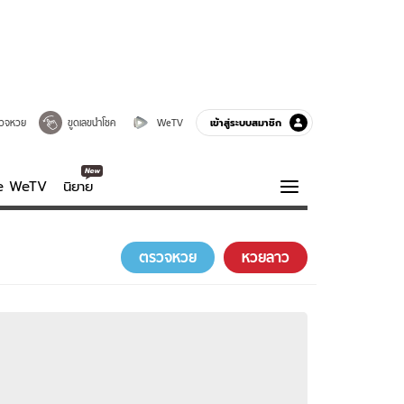
เข้าสู่ระบบสมาชิก
วจหวย
ขูดเลขนำโชค
WeTV
ve WeTV
นิยาย
รบรส
ความรู้รอบตัว
ตรวจหวย
หวยลาว
ฮาวทู
กูรู-รอบรู้