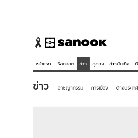
หน้าแรก
เรื่องฮอต
ข่าว
ดูดวง
ข่าวบันเทิง
ก
ข่าว
ข่าว
ดูดวง - 
อาชญากรรม
การเมือง
ต่างประเทศ
เรื่องฮอต
ดูดวง
ข่าว
หวยไทย
ข่าวบันเทิง
สถิติหวยไท
ข่าวกีฬา
หวยลาว
ข่าวเศรษฐกิจ