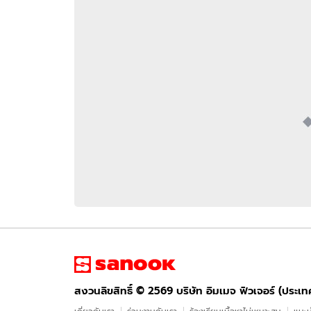
อัปเดตจีน
เช็กข่าวชัวร์
ติดตามสนุกโซเชี
ดาวน์โหลดสนุกแอปฟรี
สงวนลิขสิทธิ์ ©
2569
บริษัท อิมเมจ ฟิวเจอร์ (ประเทศไทย) จำกัด
สงวนลิขสิทธิ์ ©
2569
บริษัท อิมเมจ ฟิวเจอร์ (ประเ