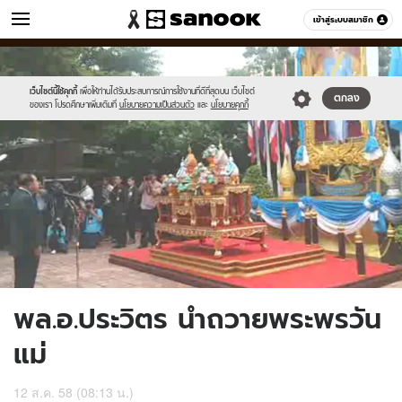
ข่าว
เข้าสู่ระบบสมาชิก
หมวดอื่นๆ
//s.isanook.com/ns/0/ud/369/1846170/638441-
Sanook
//s.isanook.com/sr/0/images/logo-
600
60
01.jpg
new-
sanook.png
เว็บไซต์นี้ใช้คุกกี้
เพื่อให้ท่านได้รับประสบการณ์การใช้งานที่ดีที่สุดบน เว็บไซต์
ตกลง
ของเรา โปรดศึกษาเพิ่มเติมที่
นโยบายความเป็นส่วนตัว
และ
นโยบายคุกกี้
พล.อ.ประวิตร นำถวายพระพรวัน
แม่
12 ส.ค. 58 (08:13 น.)