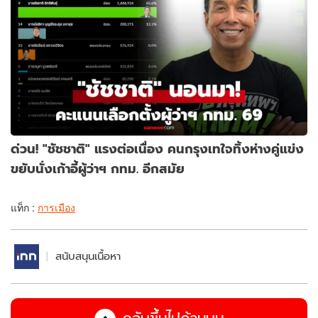
ด่วน! "ชัชชาติ" แรงต่อเนื่อง คนกรุงเทใจทิ้งห่างคู่แข่ง
ขยับนั่งเก้าอี้ผู้ว่าฯ กทม. อีกสมัย
แท็ก :
การเมือง
สนับสนุนเนื้อหา