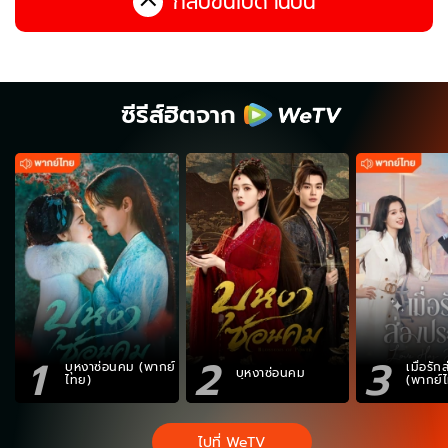
กลับขึ้นไปด้านบน
ซีรีส์ฮิตจาก
1
2
3
บุหงาซ่อนคม (พากย์
เมื่อรั
บุหงาซ่อนคม
ไทย)
(พากย์
ไปที่ WeTV