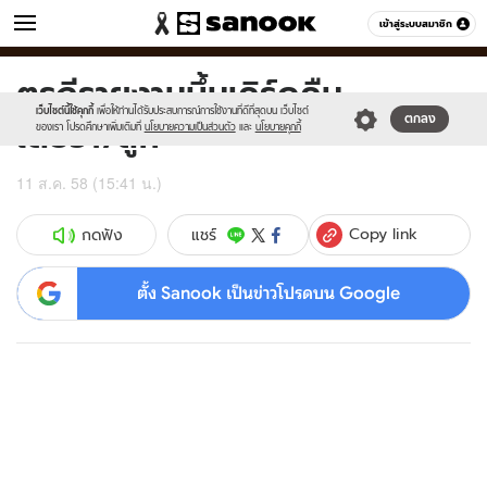
ข่าว
เข้าสู่ระบบสมาชิก
หมวดอื่นๆ
ตุรกีรายงานบึ้มเคิร์ดคืน
Sanook
//s.isanook.com/sr/0/images/logo-
600
60
new-
เว็บไซต์นี้ใช้คุกกี้
เพื่อให้ท่านได้รับประสบการณ์การใช้งานที่ดีที่สุดบน เว็บไซต์
เดียว17ลูก
ตกลง
sanook.png
ของเรา โปรดศึกษาเพิ่มเติมที่
นโยบายความเป็นส่วนตัว
และ
นโยบายคุกกี้
11 ส.ค. 58 (15:41 น.)
Copy link
แชร์
กดฟัง
ตั้ง Sanook เป็นข่าวโปรดบน Google