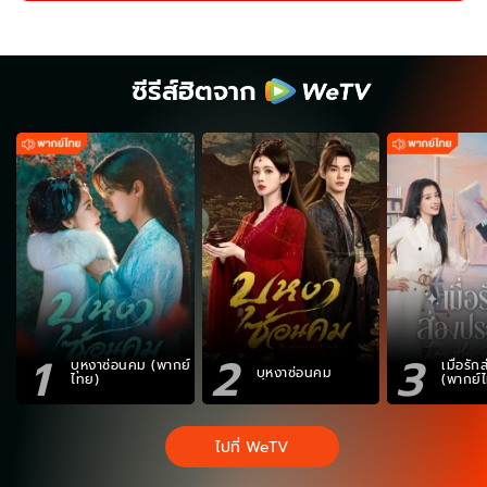
ซีรีส์ฮิตจาก
1
2
3
บุหงาซ่อนคม (พากย์
เมื่อรั
บุหงาซ่อนคม
ไทย)
(พากย์
ไปที่ WeTV