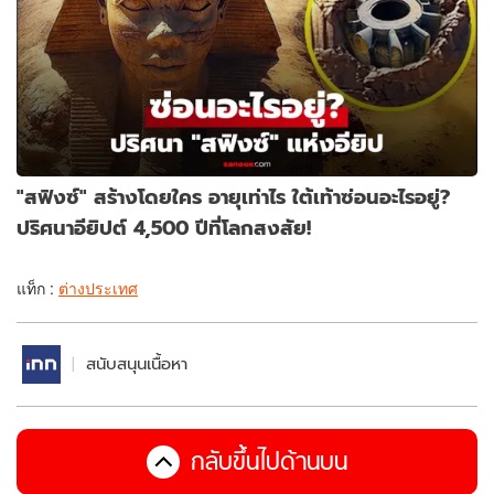
"สฟิงซ์" สร้างโดยใคร อายุเท่าไร ใต้เท้าซ่อนอะไรอยู่?
ปริศนาอียิปต์ 4,500 ปีที่โลกสงสัย!
แท็ก :
ต่างประเทศ
สนับสนุนเนื้อหา
กลับขึ้นไปด้านบน