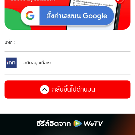
แท็ก :
สนับสนุนเนื้อหา
กลับขึ้นไปด้านบน
ซีรีส์ฮิตจาก