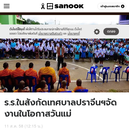
ข่าว
เข้าสู่ระบบสมาชิก
หมวดอื่นๆ
//s.isanook.com/ns/0/ud/369/1845702/638252-
Sanook
//s.isanook.com/sr/0/images/logo-
600
60
01.jpg
new-
sanook.png
เว็บไซต์นี้ใช้คุกกี้
เพื่อให้ท่านได้รับประสบการณ์การใช้งานที่ดีที่สุดบน เว็บไซต์
ตกลง
ของเรา โปรดศึกษาเพิ่มเติมที่
นโยบายความเป็นส่วนตัว
และ
นโยบายคุกกี้
ร.ร.ในสังกัดเทศบาลปราจีนฯจัด
งานในโอกาสวันแม่
11 ส.ค. 58 (12:15 น.)