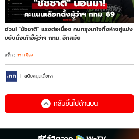
ด่วน! "ชัชชาติ" แรงต่อเนื่อง คนกรุงเทใจทิ้งห่างคู่แข่ง
ขยับนั่งเก้าอี้ผู้ว่าฯ กทม. อีกสมัย
แท็ก :
การเมือง
สนับสนุนเนื้อหา
กลับขึ้นไปด้านบน
ซีรีส์ฮิตจาก