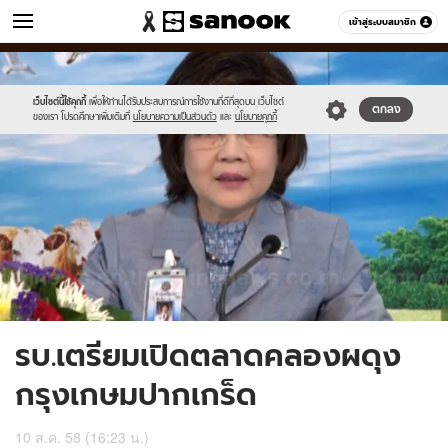
ข่าว
เข้าสู่ระบบสมาชิก
หมวดอื่นๆ
//s.isanook.com/ns/0/ud/369/1845218/638048-
Sanook
//s.isanook.com/sr/0/images/logo-
600
60
01.jpg
new-
sanook.png
เว็บไซต์นี้ใช้คุกกี้
เพื่อให้ท่านได้รับประสบการณ์การใช้งานที่ดีที่สุดบน เว็บไซต์
ตกลง
ของเรา โปรดศึกษาเพิ่มเติมที่
นโยบายความเป็นส่วนตัว
และ
นโยบายคุกกี้
รบ.เตรียมเปิดตลาดคลองผดุง
กรุงเกษมปากเกร็ด
10 ส.ค. 58 (16:23 น.)