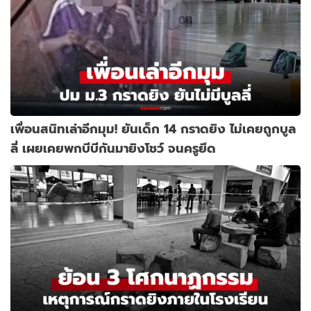
เพื่อนสนิทเล่าอีกมุม! ยันเด็ก 14 กราดยิง ไม่เคยถูกบูล
ลี่ เผยเคยพกบีบีกันมายิงโชว์ จนครูยึด