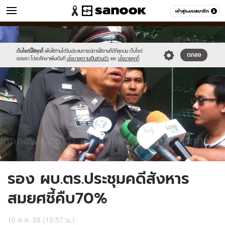
ข่าว
เข้าสู่ระบบสมาชิก
หมวดอื่นๆ
//s.isanook.com/ns/0/ud/369/1845166/638031-
Sanook
//s.isanook.com/sr/0/images/logo-
600
60
02.jpg
new-
sanook.png
เว็บไซต์นี้ใช้คุกกี้
เพื่อให้ท่านได้รับประสบการณ์การใช้งานที่ดีที่สุดบน เว็บไซต์
ตกลง
ของเรา โปรดศึกษาเพิ่มเติมที่
นโยบายความเป็นส่วนตัว
และ
นโยบายคุกกี้
รอง ผบ.ตร.ประชุมคดีสังหาร
สมยศชี้คืบ70%
10 ส.ค. 58 (15:57 น.)