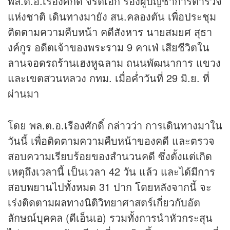
พล.ต.อ.เรืองศักดิ์ จริตเอก รองผู้บัญชาการตำรวจ
แห่งชาติ เดินทางมายัง สน.คลองตัน เพื่อประชุม
ติดตามความคืบหน้า คดีสังหาร นายสมยศ สุธา
งค์กูร อดีตเจ้าของพระราม 9 คาเฟ่ เสียชีวิตใน
ลานจอดรถร้านเฮงหูฉลาม ถนนพัฒนาการ แขวง
และเขตสวนหลวง กทม. เมื่อค่ำวันที่ 29 มิ.ย. ที่
ผ่านมา
โดย พล.ต.อ.เรืองศักดิ์ กล่าวว่า การเดินทางมาใน
วันนี้ เพื่อติดตามความคืบหน้าของคดี และตรวจ
สอบความเรียบร้อยของสำนวนคดี ซึ่งตั้งแต่เกิด
เหตุถึงเวลานี้ เป็นเวลา 42 วัน แล้ว และได้มีการ
สอบพยานไปทั้งหมด 31 ปาก โดยหลังจากนี้ จะ
เร่งติดตามผลทางนิติวิทยาศาสตร์เกี่ยวกับอัต
ลักษณ์บุคคล (ดีเอ็นเอ) รวมทั้งการนำหัวกระสุน