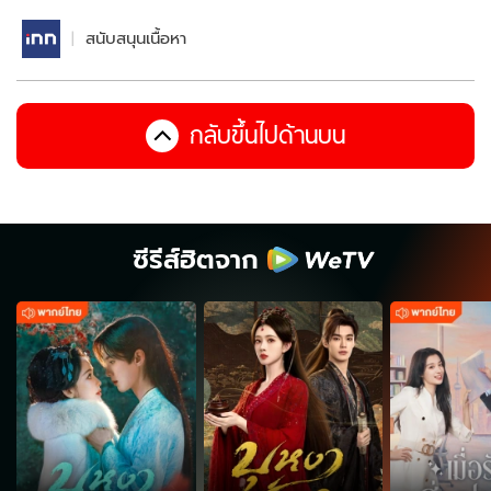
สนับสนุนเนื้อหา
กลับขึ้นไปด้านบน
ซีรีส์ฮิตจาก