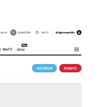
เข้าสู่ระบบสมาชิก
วจหวย
ขูดเลขนำโชค
WeTV
ve WeTV
นิยาย
รบรส
ความรู้รอบตัว
ตรวจหวย
หวยลาว
ฮาวทู
กูรู-รอบรู้