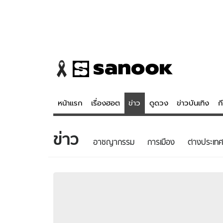
หน้าแรก
เรื่องฮอต
ข่าว
ดูดวง
ข่าวบันเทิง
ก
ข่าว
ข่าว
ดูดวง - 
อาชญากรรม
การเมือง
ต่างประเทศ
เรื่องฮอต
ดูดวง
ข่าว
หวยไทย
ข่าวบันเทิง
สถิติหวยไท
ข่าวกีฬา
หวยลาว
ข่าวเศรษฐกิจ