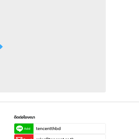
 WeTV
ติดต่อโฆษณา
tencentthbd
sales@tencent.co.th
รา
ร้องเรียนเนื้อหาไม่เหมาะสม
แนะนำติชม แจ้งปัญหาการใช้งาน
ติดต่อโฆษณา
tencentthbd
Add