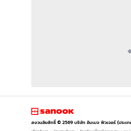
อัปเดตจีน
เช็กข่าวชัวร์
ติดตามสนุกโซเชี
ดาวน์โหลดสนุกแอปฟรี
สงวนลิขสิทธิ์ ©
2569
บริษัท อิมเมจ ฟิวเจอร์ (ประเทศไทย) จำกัด
สงวนลิขสิทธิ์ ©
2569
บริษัท อิมเมจ ฟิวเจอร์ (ประเ