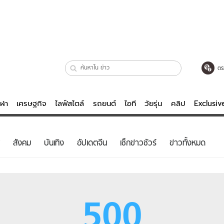
ตร
ีฬา
เศรษฐกิจ
ไลฟ์สไตล์
รถยนต์
ไอที
วัยรุ่น
คลิป
Exclusi
ตรวจหวย
ไลฟ์สไตล์
บันเทิงค
สังคม
บันเทิง
อัปเดตจีน
เช็กข่าวชัวร์
ข่าวทั้งหมด
ผู้หญิง
หนัง-ละคร
ผู้ชาย
เพลง
ย
วัยรุ่น
เกมส์
500
ไอที
คลิป
รถยนต์
พอดแคสต์