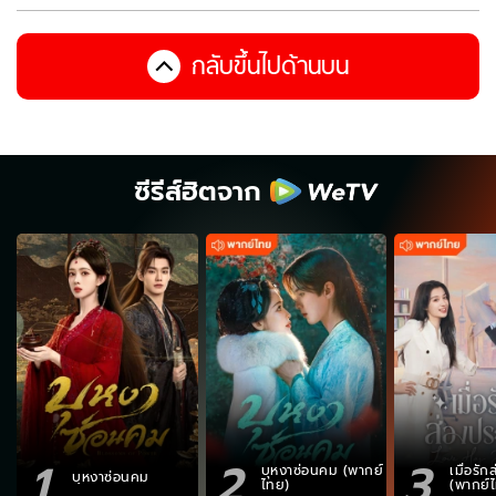
กลับขึ้นไปด้านบน
ซีรีส์ฮิตจาก
1
2
3
บุหงาซ่อนคม (พากย์
เมื่อรั
บุหงาซ่อนคม
ไทย)
(พากย์