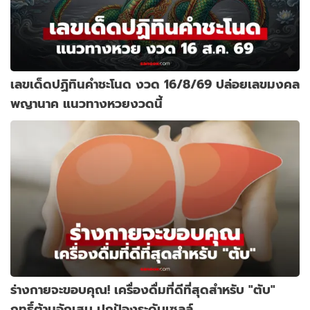
เลขเด็ดปฏิทินคำชะโนด งวด 16/8/69 ปล่อยเลขมงคล
พญานาค แนวทางหวยงวดนี้
ร่างกายจะขอบคุณ! เครื่องดื่มที่ดีที่สุดสำหรับ "ตับ"
ฤทธิ์ต้านอักเสบ ปกป้องระดับเซลล์