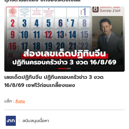
เลขเด็ดปฏิทินจีน ปฏิทินครอบครัวข่าว 3 งวด
16/8/69 เซฟไว้ก่อนเกลี้ยงแผง
แท็ก :
สังคม
สนับสนุนเนื้อหา