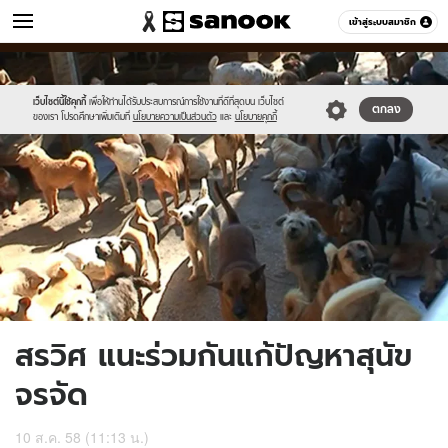
ข่าว
เข้าสู่ระบบสมาชิก
หมวดอื่นๆ
//s.isanook.com/ns/0/ud/368/1844938/637944-
Sanook
//s.isanook.com/sr/0/images/logo-
600
60
01.jpg
new-
sanook.png
เว็บไซต์นี้ใช้คุกกี้
เพื่อให้ท่านได้รับประสบการณ์การใช้งานที่ดีที่สุดบน เว็บไซต์
ตกลง
ของเรา โปรดศึกษาเพิ่มเติมที่
นโยบายความเป็นส่วนตัว
และ
นโยบายคุกกี้
สรวิศ แนะร่วมกันแก้ปัญหาสุนัข
จรจัด
10 ส.ค. 58 (11:13 น.)