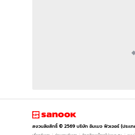
อัปเดตจีน
เช็กข่าวชัวร์
ติดตามสนุกโซเชี
ดาวน์โหลดสนุกแอปฟรี
สงวนลิขสิทธิ์ ©
2569
บริษัท อิมเมจ ฟิวเจอร์ (ประเทศไทย) จำกัด
สงวนลิขสิทธิ์ ©
2569
บริษัท อิมเมจ ฟิวเจอร์ (ประเ