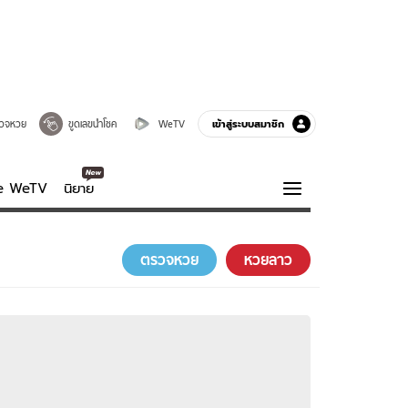
เข้าสู่ระบบสมาชิก
วจหวย
ขูดเลขนำโชค
WeTV
ve WeTV
นิยาย
รบรส
ความรู้รอบตัว
ตรวจหวย
หวยลาว
ฮาวทู
กูรู-รอบรู้