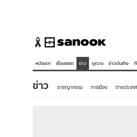
หน้าแรก
เรื่องฮอต
ข่าว
ดูดวง
ข่าวบันเทิง
ก
ข่าว
ข่าว
ดูดวง - 
อาชญากรรม
การเมือง
ต่างประเทศ
เรื่องฮอต
ดูดวง
ข่าว
หวยไทย
ข่าวบันเทิง
สถิติหวยไท
ข่าวกีฬา
หวยลาว
ข่าวเศรษฐกิจ