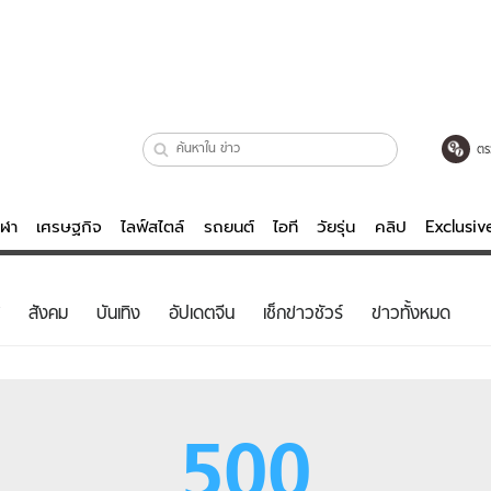
ตร
ีฬา
เศรษฐกิจ
ไลฟ์สไตล์
รถยนต์
ไอที
วัยรุ่น
คลิป
Exclusi
ตรวจหวย
ไลฟ์สไตล์
บันเทิงค
สังคม
บันเทิง
อัปเดตจีน
เช็กข่าวชัวร์
ข่าวทั้งหมด
ผู้หญิง
หนัง-ละคร
ผู้ชาย
เพลง
ย
วัยรุ่น
เกมส์
500
ไอที
คลิป
รถยนต์
พอดแคสต์