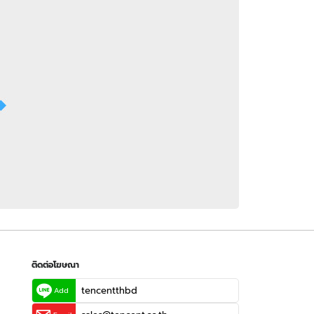
 WeTV
ติดต่อโฆษณา
tencentthbd
sales@tencent.co.th
รา
ร้องเรียนเนื้อหาไม่เหมาะสม
แนะนำติชม แจ้งปัญหาการใช้งาน
ติดต่อโฆษณา
tencentthbd
Add