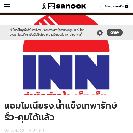
ข่าว
เข้าสู่ระบบสมาชิก
หมวดอื่นๆ
//s.isanook.com/ns/0/ud/368/1844554/637794-
Sanook
//s.isanook.com/sr/0/images/logo-
600
60
01.jpg
new-
sanook.png
เว็บไซต์นี้ใช้คุกกี้
เพื่อให้ท่านได้รับประสบการณ์การใช้งานที่ดีที่สุดบน เว็บไซต์
ตกลง
ของเรา โปรดศึกษาเพิ่มเติมที่
นโยบายความเป็นส่วนตัว
และ
นโยบายคุกกี้
แอมโมเนียรง.น้ำแข็งเทพารักษ์
รั่ว-คุมได้แล้ว
09 ส.ค. 58 (14:07 น.)