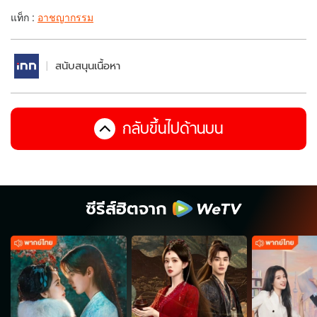
แท็ก :
อาชญากรรม
สนับสนุนเนื้อหา
กลับขึ้นไปด้านบน
ซีรีส์ฮิตจาก