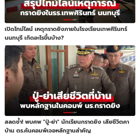
เปิดไทม์ไลน์ เหตุกราดยิงภายในโรงเรียนเทพศิรินทร์
นนทบุรี เกิดอะไรขึ้นบ้าง?
สลดซ้ำ! พบศพ "ปู่-ย่า" นักเรียนกราดยิง เสียชีวิตคา
บ้าน ตร.ค้นคอมพ์เจอหลักฐานสำคัญ