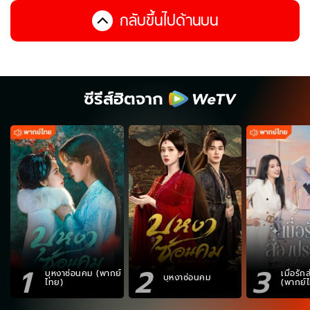
กลับขึ้นไปด้านบน
ซีรีส์ฮิตจาก
1
2
3
บุหงาซ่อนคม (พากย์
เมื่อรั
บุหงาซ่อนคม
ไทย)
(พากย์