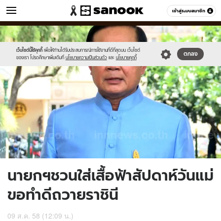
ข่าว
เข้าสู่ระบบสมาชิก
หมวดอื่นๆ
//s.isanook.com/ns/0/ud/368/1844526/637783-
Sanook
//s.isanook.com/sr/0/images/logo-
600
60
01.jpg
new-
sanook.png
เว็บไซต์นี้ใช้คุกกี้
เพื่อให้ท่านได้รับประสบการณ์การใช้งานที่ดีที่สุดบน เว็บไซต์
ตกลง
ของเรา โปรดศึกษาเพิ่มเติมที่
นโยบายความเป็นส่วนตัว
และ
นโยบายคุกกี้
นายกฯชวนใส่เสื้อฟ้าสัปดาห์วันแม่
ขอทำดีถวายราชินี
09 ส.ค. 58 (12:09 น.)