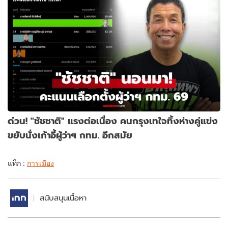
ด่วน! "ชัชชาติ" แรงต่อเนื่อง คนกรุงเทใจทิ้งห่างคู่แข่ง
ขยับนั่งเก้าอี้ผู้ว่าฯ กทม. อีกสมัย
แท็ก :
การเมือง
สนับสนุนเนื้อหา