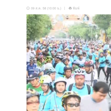
อัปเดตจีน
09 ส.ค. 58 (10:00 น.)
พิมพ์
เช็กข่าวชัวร์
ติดตามสนุกโซเชี
ดาวน์โหลดสนุกแอปฟรี
สงวนลิขสิทธิ์ ©
2569
บริษัท อิมเมจ ฟิวเจอร์ (ประเทศไทย) จำกัด