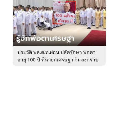
สัปดาห์
ของ
หมวด
การเมือง
 WeTV
ประวัติ พล.ต.ท.ผ่อน ปลัดรักษา พ่อตา
อายุ 100 ปี ที่นายกเศรษฐา ก้มลงกราบ
ติดต่อโฆษณา
ที่ตัก
tencentthbd
sales@tencent.co.th
รา
ร้องเรียนเนื้อหาไม่เหมาะสม
แนะนำติชม แจ้งปัญหาการใช้งาน