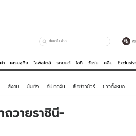
ตร
ีฬา
เศรษฐกิจ
ไลฟ์สไตล์
รถยนต์
ไอที
วัยรุ่น
คลิป
Exclusi
ตรวจหวย
ไลฟ์สไตล์
บันเทิงค
สังคม
บันเทิง
อัปเดตจีน
เช็กข่าวชัวร์
ข่าวทั้งหมด
ผู้หญิง
หนัง-ละคร
ผู้ชาย
เพลง
้าถวายราชินี-
ย
วัยรุ่น
เกมส์
ก
ไอที
คลิป
รถยนต์
พอดแคสต์