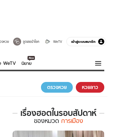
เข้าสู่ระบบสมาชิก
วจหวย
ขูดเลขนำโชค
WeTV
ve WeTV
นิยาย
รบรส
ความรู้รอบตัว
ตรวจหวย
หวยลาว
ฮาวทู
กูรู-รอบรู้
เรื่องฮอตในรอบสัปดาห์
เรื่อง
ของ
หมวด
การเมือง
ฮอต
ใน
รอบ