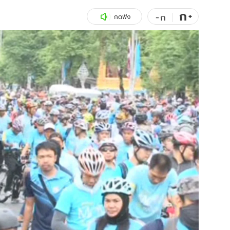
ก
สุขภาพ
+
ดูทีวี
-
ก
กดฟัง
เที่ยว-กิน
WeTV
Tasteful Thailand
Exclusive
Sanook Choice
นิยาย
ยลได้ที่
ร่วมงานกับเ