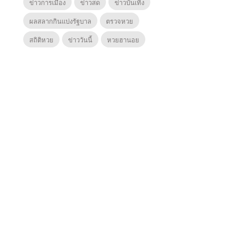
ข่าวการเมือง
ข่าวสด
ข่าวบันเทิง
ผลสลากกินแบ่งรัฐบาล
ตรวจหวย
สถิติหวย
ข่าววันนี้
หวยฮานอย