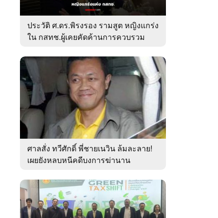
ประวัติ ศ.ดร.พิรงรอง รามสูต หญิงแกร่ง
ใน กสทช.ผู้เคยคัดค้านการควบรวม
ค่ายมือถือ
ศาลสั่ง ทวีศักดิ์ พี่ชายเนวิน ล้มละลาย!
เผยยังหลบหนีคดีบงการฆ่านาน
เกือบ10ปี