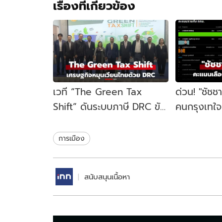
เรื่องที่เกี่ยวข้อง
เวที “The Green Tax
ด่วน! "ชัชช
Shift” ดันระบบภาษี DRC ขับ
คนกรุงเทใจทิ
เคลื่อนเศรษฐกิจหมุนเวียน
ขยับนั่งเก้าอ
ไทย
สมัย
การเมือง
สนับสนุนเนื้อหา