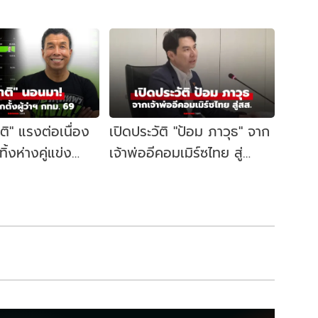
าติ" แรงต่อเนื่อง
เปิดประวัติ "ป้อม ภาวุธ" จาก
้งห่างคู่แข่ง
เจ้าพ่ออีคอมเมิร์ซไทย สู่
ี้ผู้ว่าฯ กทม. อีก
สส.บัญชีรายชื่อ พรรค
ประชาชน