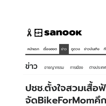
หน้าแรก
เรื่องฮอต
ข่าว
ดูดวง
ข่าวบันเทิง
ก
ข่าว
ข่าว
ดูดวง - 
อาชญากรรม
การเมือง
ต่างประเทศ
เรื่องฮอต
ดูดวง
ข่าว
หวยไทย
ปชช.ตั้งใจสวมเสื้อฟ
ข่าวบันเทิง
สถิติหวยไท
จัดBikeForMomคึ
ข่าวกีฬา
หวยลาว
ข่าวเศรษฐกิจ