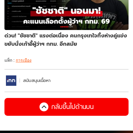
ด่วน! "ชัชชาติ" แรงต่อเนื่อง คนกรุงเทใจทิ้งห่างคู่แข่ง
ขยับนั่งเก้าอี้ผู้ว่าฯ กทม. อีกสมัย
แท็ก :
การเมือง
สนับสนุนเนื้อหา
กลับขึ้นไปด้านบน