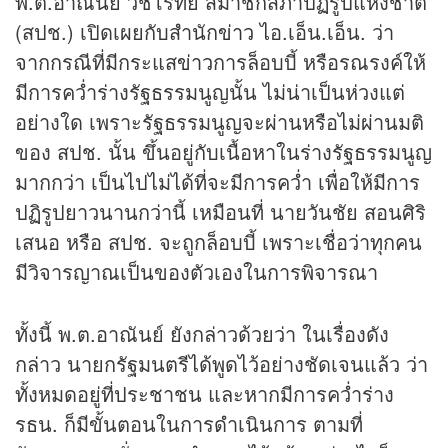
พ.ต.อาณันย์ วัชโรทัย สมาชิกสภาปฏิรูปแห่งชาติ
(สปช.) เปิดเผยกับสำนัก
ข่าว
ไอ.เอ็น.เอ็น. ว่า
จากกรณีที่มีกระแส
ข่าว
การล็อบบี้ หรือรณรงค์ให้
มีการคว่ำร่างรัฐธรรมนูญนั้น ไม่น่าเป็นห่วงแต่
อย่างใด เพราะรัฐธรรมนูญจะผ่านหรือไม่ผ่านมติ
ของ สปช. นั้น ขึ้นอยู่กับเนื้อหาในร่างรัฐธรรมนูญ
มากกว่า เป็นไปไม่ได้ที่จะมีการคว่ำ เพื่อให้มีการ
ปฏิรูปยาวนานกว่านี้ เหมือนที่ นายวันชัย สอนศิริ
เสนอ หรือ สปช. จะถูกล็อบบี้ เพราะเชื่อว่าทุกคน
มีวิจารญาณเป็นของตัวเองในการพิจารณา
ทั้งนี้ พ.ต.อาณันย์ ยังกล่าวด้วยว่า ในเรื่องดัง
กล่าว นายกรัฐมนตรีได้พูดไว้อย่างชัดเจนแล้ว ว่า
ทั้งหมดอยู่ที่ประชาชน และหากมีการคว่ำร่าง
รธน. ก็มีขั้นตอนในการดำเนินการ ตามที่