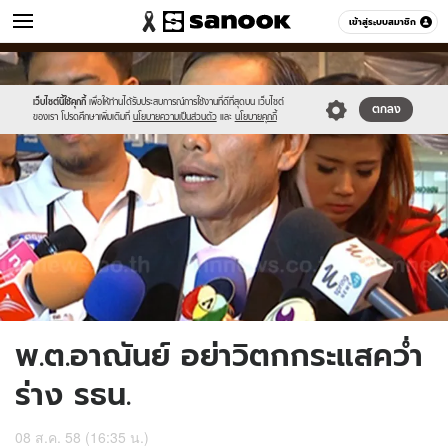
ข่าว
เข้าสู่ระบบสมาชิก
หมวดอื่นๆ
//s.isanook.com/ns/0/ud/368/1844290/637690-
Sanook
//s.isanook.com/sr/0/images/logo-
600
60
01.jpg
new-
sanook.png
เว็บไซต์นี้ใช้คุกกี้
เพื่อให้ท่านได้รับประสบการณ์การใช้งานที่ดีที่สุดบน เว็บไซต์
ตกลง
ของเรา โปรดศึกษาเพิ่มเติมที่
นโยบายความเป็นส่วนตัว
และ
นโยบายคุกกี้
พ.ต.อาณันย์ อย่าวิตกกระแสคว่ำ
ร่าง รธน.
08 ส.ค. 58 (16:35 น.)