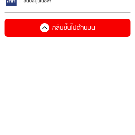
สนับสนุนเนื้อหา
กลับขึ้นไปด้านบน
คุณออฟไลน์อยู่ โปรดตรวจสอบการเชื่อมต่อ
ซีรีส์ฮิตจาก