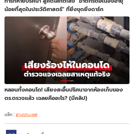
ทารกหายปริศนา สู่คดีโลกตะลึง "ฆาตกรต่อเนื่องอายุ
น้อยที่สุดในประวัติศาสตร์" ที่ยิ่งขุดยิ่งดาร์ก
หลอนทั้งคอนโด! เสียงสะอื้นปริศนาจากห้องเก็บของ
ตร.ตรวจแล้ว เฉลยคืออะไร? (มีคลิป)
แท็ก :
ต่างประเทศ