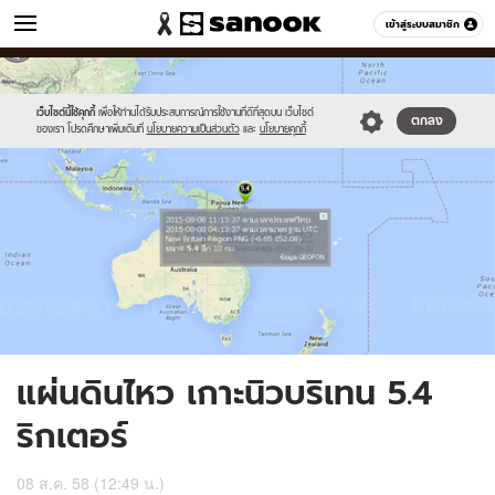
ข่าว
เข้าสู่ระบบสมาชิก
หมวดอื่นๆ
//s.isanook.com/ns/0/ud/368/1844130/637629-
Sanook
//s.isanook.com/sr/0/images/logo-
600
60
01.jpg
new-
sanook.png
เว็บไซต์นี้ใช้คุกกี้
เพื่อให้ท่านได้รับประสบการณ์การใช้งานที่ดีที่สุดบน เว็บไซต์
ตกลง
ของเรา โปรดศึกษาเพิ่มเติมที่
นโยบายความเป็นส่วนตัว
และ
นโยบายคุกกี้
แผ่นดินไหว เกาะนิวบริเทน 5.4
ริกเตอร์
08 ส.ค. 58 (12:49 น.)